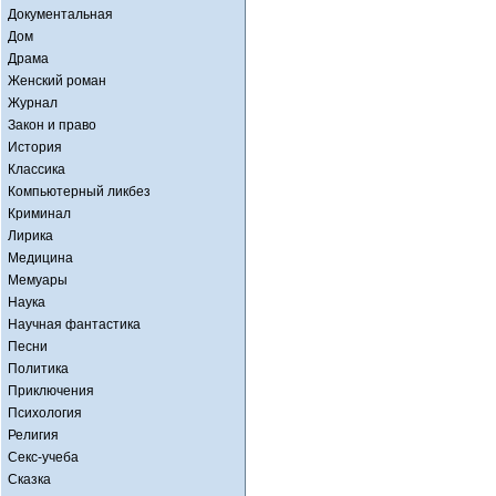
Документальная
Дом
Драма
Женский роман
Журнал
Закон и право
История
Классика
Компьютерный ликбез
Криминал
Лирика
Медицина
Мемуары
Наука
Научная фантастика
Песни
Политика
Приключения
Психология
Религия
Секс-учеба
Сказка