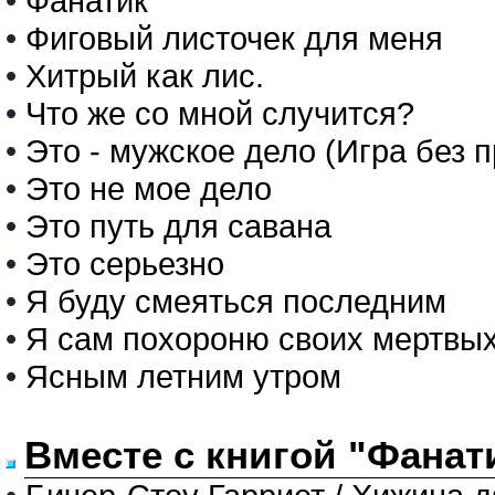
•
Фанатик
•
Фиговый листочек для меня
•
Хитрый как лис.
•
Что же со мной случится?
•
Это - мужское дело (Игра без 
•
Это не мое дело
•
Это путь для савана
•
Это серьезно
•
Я буду смеяться последним
•
Я сам похороню своих мертвых
•
Ясным летним утром
Вместе с книгой "Фанат