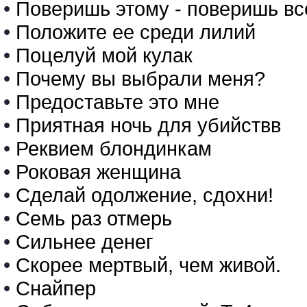
•
Поверишь этому - поверишь в
•
Положите ее среди лилий
•
Поцелуй мой кулак
•
Почему вы выбрали меня?
•
Предоставьте это мне
•
Приятная ночь для убийствв
•
Реквием блондинкам
•
Роковая женщина
•
Сделай одолжение, сдохни!
•
Семь раз отмерь
•
Сильнее денег
•
Скорее мертвый, чем живой.
•
Снайпер