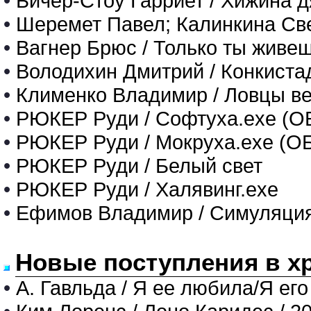
•
Бичер-Стоу Гарриет / Хижина 
•
Шеремет Павел; Калинкина Све
•
Вагнер Брюс / Только ты живе
•
Володихин Дмитрий / Конкиста
•
Клименко Владимир / Ловцы в
•
РЮКЕР Руди / Софтуха.exe (
•
РЮКЕР Руди / Мокруха.exe (
•
РЮКЕР Руди / Белый свет
•
РЮКЕР Руди / Халявинг.exe
•
Ефимов Владимир / Симуляци
Новые поступления в х
•
А. Гавльда / Я ее любила/Я его