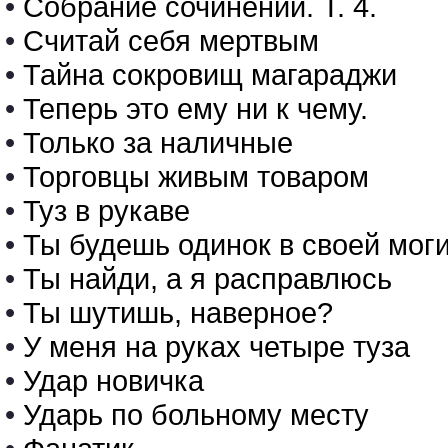
•
Собрание сочинений. Т. 4.
•
Считай себя мертвым
•
Тайна сокровищ магараджи
•
Теперь это ему ни к чему.
•
Только за наличные
•
Торговцы живым товаром
•
Туз в рукаве
•
Ты будешь одинок в своей мог
•
Ты найди, а я расправлюсь
•
Ты шутишь, наверное?
•
У меня на руках четыре туза
•
Удар новичка
•
Ударь по больному месту