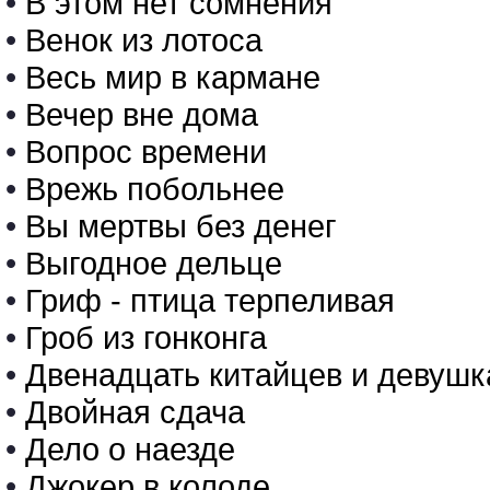
•
В этом нет сомнения
•
Венок из лотоса
•
Весь мир в кармане
•
Вечер вне дома
•
Вопрос времени
•
Врежь побольнее
•
Вы мертвы без денег
•
Выгодное дельце
•
Гриф - птица терпеливая
•
Гроб из гонконга
•
Двенадцать китайцев и девушк
•
Двойная сдача
•
Дело о наезде
•
Джокер в колоде