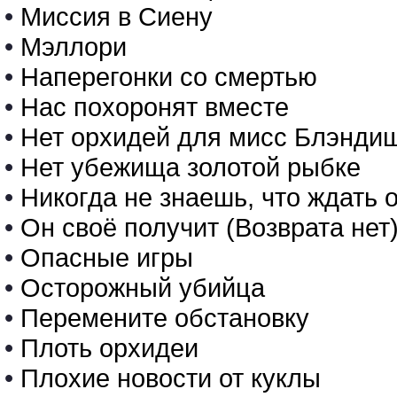
•
Миссия в Сиену
•
Мэллори
•
Наперегонки со смертью
•
Нас похоронят вместе
•
Нет орхидей для мисс Блэнди
•
Нет убежища золотой рыбке
•
Никогда не знаешь, что ждат
•
Он своё получит (Возврата нет
•
Опасные игры
•
Осторожный убийца
•
Перемените обстановку
•
Плоть орхидеи
•
Плохие новости от куклы