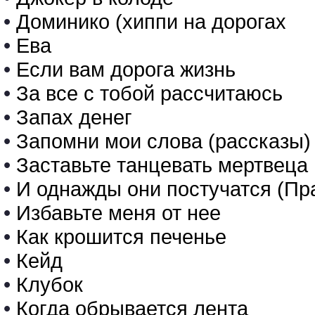
•
Доминико (хиппи на дорогах
•
Ева
•
Если вам дорога жизнь
•
За все с тобой рассчитаюсь
•
Запах денег
•
Запомни мои слова (рассказы)
•
Заставьте танцевать мертвеца
•
И однажды они постучатся (Пр
•
Избавьте меня от нее
•
Как крошится печенье
•
Кейд
•
Клубок
•
Когда обрывается лента