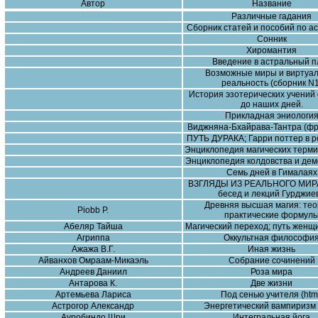
Автор
Название
Различные гадания
Сборник статей и пособий по ас
Сонник
Хиромантия
Введение в астральный п
Возможные миры и виртуа
реальность (сборник N1
История эзотерических учений
до наших дней.
Прикладная эниологи
Виджняна-Бхайрава-Тантра (ф
ПУТЬ ДУРАКА; Гарри поттер в ро
Энциклопедия магических терми
Энциклопедия колдовства и дем
Семь дней в Гималаях
ВЗГЛЯДЫ ИЗ РЕАЛЬНОГО МИРА
бесед и лекций Гурджие
Древняя высшая магия: тео
Piobb P.
практические формул
Абеляр Тайша
Магический переход; путь женщ
Агриппа
Оккультная философи
Ажажа В.Г.
Иная жизнь
Айванхов Омраам-Микаэль
Собрание сочинений
Андреев Даниил
Роза мира
Антарова К.
Две жизни
Артемьева Лариса
Под сенью учителя (htm
Астрогор Александр
Энергетический вампиризм 
Ауробиндо Шри
Интегральная йога