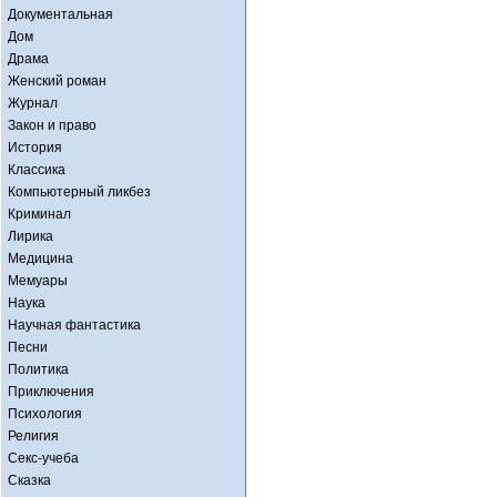
Документальная
Дом
Драма
Женский роман
Журнал
Закон и право
История
Классика
Компьютерный ликбез
Криминал
Лирика
Медицина
Мемуары
Наука
Научная фантастика
Песни
Политика
Приключения
Психология
Религия
Секс-учеба
Сказка