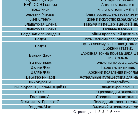
БЕЙТСОН Грегори
Ангелы страшатся
Берд Киви
Книга о странном (html
Березин Михаил
Книга усовершенствования 
Бинг Стенли
Дзен и искусство карабкатьс
Блаватская Елена
Письма из пещер и дебрей ин
Блаватская Елена
Ночные видения
Богданов Александр В
Тайны пропавшей цивилиз
Бодхи
Путь к ясному сознанию (разде
Путь к ясному сознанию (Прило
Бодхи
Сборник статей).
Духовная война победа царя Ш
Буньян Джон
диаволосом
Вагнер Брюс
Только ты живешь дваж
Валле Жак
Параллельный мир
Валле Жак
Хроники появления инопла
Вебстер Ричард
Астральные путешествия для н
Винокуров И.
Полтергейсты
Винокуров И., Непомнящий Н.
Люди и феномены
Г.О.М.
Энциклопедия оккультиз
Галяткин А.
Создание нового знани
Галяткин А. Ершова О.
Последний трактат герм
Гендель Макс
Видимый и невидимые м
Страницы: 1
2
3
4
5
>>>