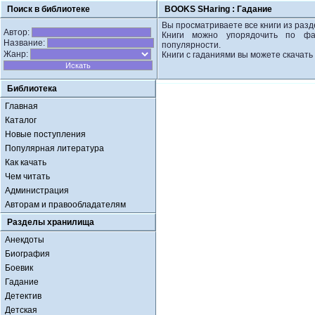
Поиск в библиотеке
BOOKS SHaring :
Гадание
Вы просматриваете все книги из разд
Автор:
Книги можно упорядочить по фа
Название:
популярности.
Жанр:
Книги с гаданиями вы можете скачать в
Библиотека
Главная
Каталог
Новые поступления
Популярная литература
Как качать
Чем читать
Администрация
Авторам и правообладателям
Разделы хранилища
Анекдоты
Биография
Боевик
Гадание
Детектив
Детская