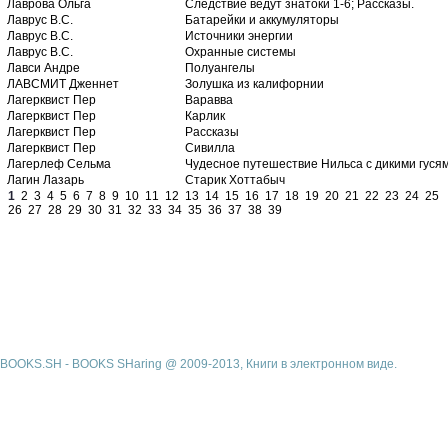
Лаврова Ольга
Следствие ведут знатоки 1-6; Рассказы.
Лаврус В.С.
Батарейки и аккумуляторы
Лаврус В.С.
Источники энергии
Лаврус В.С.
Охранные системы
Лавси Андре
Полуангелы
ЛАВСМИТ Дженнет
Золушка из калифорнии
Лагерквист Пер
Варавва
Лагерквист Пер
Карлик
Лагерквист Пер
Рассказы
Лагерквист Пер
Сивилла
Лагерлеф Сельма
Чудесное путешествие Нильса с дикими гуся
Лагин Лазарь
Старик Хоттабыч
1
2
3
4
5
6
7
8
9
10
11
12
13
14
15
16
17
18
19
20
21
22
23
24
25
26
27
28
29
30
31
32
33
34
35
36
37
38
39
BOOKS.SH - BOOKS SHaring @ 2009-2013, Книги в электронном виде.