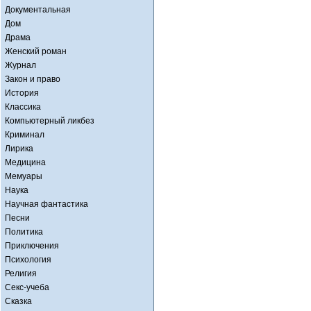
Документальная
Дом
Драма
Женский роман
Журнал
Закон и право
История
Классика
Компьютерный ликбез
Криминал
Лирика
Медицина
Мемуары
Наука
Научная фантастика
Песни
Политика
Приключения
Психология
Религия
Секс-учеба
Сказка