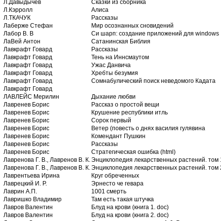
Л.Давыдычев
Сказки из сборника
Л.Кэрролл
Алиса
Л.ТКАЧУК
Рассказы
Лаберже Стефан
Мир осознанных сновидений
Лабор В. В
Си шарп: создание приложений для windows
ЛаВей Антон
Сатанинская Библия
Лавкрафт Говард
Рассказы
Лавкрафт Говард
Тень на Иннсмаутом
Лавкрафт Говард
Ужас Данвича
Лавкрафт Говард
Хребты безумия
Лавкрафт Говард
Сомнабулический поиск неведомого Кадата
Лавкрафт Говард
ЛАВЛЕЙС Мерилин
Дыхание любви
Лавренев Борис
Рассказ о простой вещи
Лавренев Борис
Крушение республики итль
Лавренев Борис
Сорок первый
Лавренев Борис
Ветер (повесть о днях василия гулявина
Лавренев Борис
Комендант Пушкин
Лавренев Борис
Рассказы
Лавренев Борис
Стратегическая ошибка (html)
Лавренова Г. В., Лавренов В. К.
Энциклопедия лекарственных растений. том 
Лавренова Г. В., Лавренов В. К.
Энциклопедия лекарственных растений. том 
Лаврентьева Ирина
Круг обреченных
Лаврецкий И. Р.
Эрнесто че гевара
Лаврин А.П.
1001 смерть
Лавришко Владимир
Там есть такая штучка
Лавров Валентин
Блуд на крови (книга 1. doc)
Лавров Валентин
Блуд на крови (книга 2. doc)