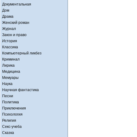
Документальная
Дом
Драма
Женский роман
Журнал
Закон и право
История
Классика
Компьютерный ликбез
Криминал
Лирика
Медицина
Мемуары
Наука
Научная фантастика
Песни
Политика
Приключения
Психология
Религия
Секс-учеба
Сказка