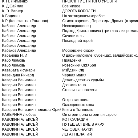
К. H. Якименко
ПРОКЛЯТИЕ ПЯТОГО УРОВHЯ
К. Д.Саймак
Все живое
К. Э. Вагнер
ДОРОГА КОРОЛЕЙ
К.Бадигин
На затонувшем корабле
К.Р. (Константин Романов)
Стихотворения; Переводы; Драма. (в архи
Кабаков Александр
Невозвращенец
Кабаков Александр
Подход Кристаповича (три главы из роман
Кабаков Александр
Сочинитель
Кабаков Александр
Последний герой
Кабаков Александр
Кабаков Александр
Московские сказки
Кабанова Н. И.
О царь- колоколе, бубенцах, валдайских ко
Кабо Любовь
Правденка
Кабо Любовь
Ровесники Октября
Кавабата Ясунари
Мэйдзин (rtf)
Кавендиш Ричард
Черная магия
Каверин Вениамин
Девять десятых судьбы
Каверин Вениамин
Два капитана
Каверин Вениамин
Сказочные повести
Каверин Вениамин
Каверин Вениамин
Открытая книга
Каверин Вениамин
Освещенные окна
Каверин Вениамин новиков Юрий
Книга о Тынянове
КАВЕРИНА Любовь
Он строит, она строит, я строю
КАВОКИН АЛЕКСЕЙ
КОТ САЛАДИН
КАВОКИН АЛЕКСЕЙ
ПУТЕШЕСТВИЕ В АКРУ
КАВОКИН АЛЕКСЕЙ
ЧЕЛОВЕК НАУКИ
КАВОКИН АЛЕКСЕЙ
ЛЕГАТ ПЕЛАГИЙ