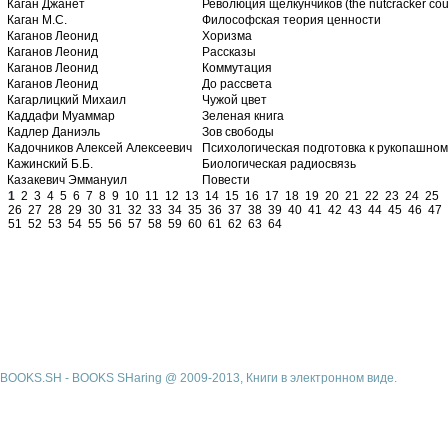
Каган Джанет
Революция щелкунчиков (the nutcracker co
Каган М.С.
Философская теория ценности
Каганов Леонид
Хоризма
Каганов Леонид
Рассказы
Каганов Леонид
Коммутация
Каганов Леонид
До рассвета
Кагарлицкий Михаил
Чужой цвет
Каддафи Муаммар
Зеленая книга
Кадлер Даниэль
Зов свободы
Кадочников Алексей Алексеевич
Психологическая подготовка к рукопашно
Кажинский Б.Б.
Биологическая радиосвязь
Казакевич Эммануил
Повести
1
2
3
4
5
6
7
8
9
10
11
12
13
14
15
16
17
18
19
20
21
22
23
24
25
26
27
28
29
30
31
32
33
34
35
36
37
38
39
40
41
42
43
44
45
46
47
51
52
53
54
55
56
57
58
59
60
61
62
63
64
BOOKS.SH - BOOKS SHaring @ 2009-2013, Книги в электронном виде.