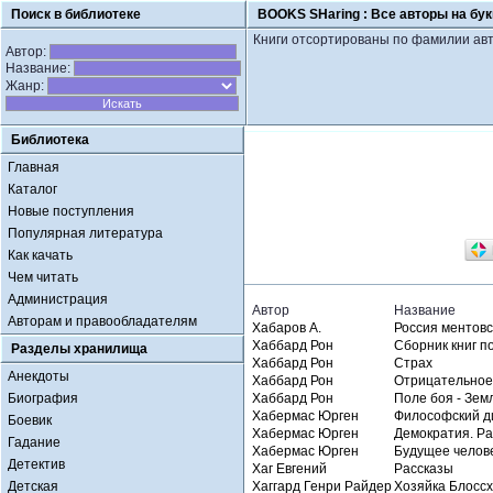
Поиск в библиотеке
BOOKS SHaring :
Все авторы на бук
Книги отсортированы по фамилии авт
Автор:
Название:
Жанр:
Библиотека
Главная
Каталог
Новые поступления
Популярная литература
Как качать
Чем читать
Администрация
Автор
Название
Авторам и правообладателям
Хабаров А.
Россия ментовс
Хаббард Рон
Сборник книг п
Разделы хранилища
Хаббард Рон
Страх
Анекдоты
Хаббард Рон
Отрицательное
Биография
Хаббард Рон
Поле боя - Зем
Хабермас Юрген
Философский д
Боевик
Хабермас Юрген
Демократия. Ра
Гадание
Хабермас Юрген
Будущее челове
Детектив
Хаг Евгений
Рассказы
Детская
Хаггард Генри Райдер
Хозяйка Блосс