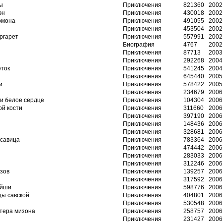
ы
Приключения
821360
2002
эн
Приключения
430018
2002
омона
Приключения
491055
2002
Приключения
453504
2002
ргарет
Приключения
557991
2002
Биография
4767
2002
Приключения
87713
2003
Приключения
292268
2004
ток
Приключения
541245
2004
Приключения
645440
2005
и
Приключения
578422
2005
Приключения
234679
2006
и белое сердце
Приключения
104304
2006
ой кости
Приключения
311660
2006
Приключения
397190
2006
Приключения
148436
2006
Приключения
328681
2006
асавица
Приключения
783364
2006
Приключения
474442
2006
Приключения
283033
2006
Приключения
312246
2006
зов
Приключения
139257
2006
Приключения
317592
2006
айши
Приключения
598776
2006
цы савской
Приключения
404801
2006
Приключения
530548
2006
тера мизона
Приключения
258757
2006
Приключения
231427
2006