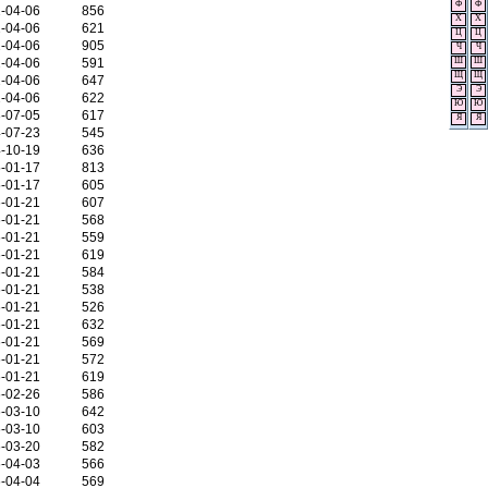
Ф
Ф
-04-06
856
Х
Х
-04-06
621
Ц
Ц
-04-06
905
Ч
Ч
-04-06
591
Ш
Ш
Щ
Щ
-04-06
647
Э
Э
-04-06
622
Ю
Ю
-07-05
617
Я
Я
-07-23
545
-10-19
636
-01-17
813
-01-17
605
-01-21
607
-01-21
568
-01-21
559
-01-21
619
-01-21
584
-01-21
538
-01-21
526
-01-21
632
-01-21
569
-01-21
572
-01-21
619
-02-26
586
-03-10
642
-03-10
603
-03-20
582
-04-03
566
-04-04
569