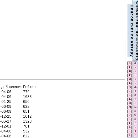
С п и с о к к н и г п о а
С п и с о к к н и г п о а в т о р у
А
А
Б
Б
В
В
Г
Г
Д
Д
Е
Е
 добавления
Рейтинг
Ж
Ж
-04-06
779
З
З
И
И
-04-06
1633
К
К
-01-25
656
Л
Л
-06-09
622
М
М
-06-09
651
Н
Н
О
О
-12-25
1012
П
П
-06-27
1328
Р
Р
-12-01
701
С
С
-04-06
532
Т
Т
У
У
-04-06
622