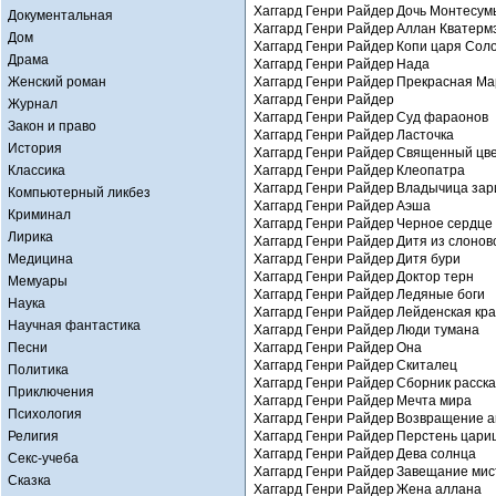
Хаггард Генри Райдер
Дочь Монтесум
Документальная
Хаггард Генри Райдер
Аллан Кватерм
Дом
Хаггард Генри Райдер
Копи царя Сол
Драма
Хаггард Генри Райдер
Нада
Женский роман
Хаггард Генри Райдер
Прекрасная Ма
Хаггард Генри Райдер
Журнал
Хаггард Генри Райдер
Суд фараонов
Закон и право
Хаггард Генри Райдер
Ласточка
История
Хаггард Генри Райдер
Священный цве
Классика
Хаггард Генри Райдер
Клеопатра
Хаггард Генри Райдер
Владычица зар
Компьютерный ликбез
Хаггард Генри Райдер
Аэша
Криминал
Хаггард Генри Райдер
Черное сердце 
Лирика
Хаггард Генри Райдер
Дитя из слонов
Медицина
Хаггард Генри Райдер
Дитя бури
Хаггард Генри Райдер
Доктор терн
Мемуары
Хаггард Генри Райдер
Ледяные боги
Наука
Хаггард Генри Райдер
Лейденская кр
Научная фантастика
Хаггард Генри Райдер
Люди тумана
Песни
Хаггард Генри Райдер
Она
Хаггард Генри Райдер
Скиталец
Политика
Хаггард Генри Райдер
Сборник расска
Приключения
Хаггард Генри Райдер
Мечта мира
Психология
Хаггард Генри Райдер
Возвращение 
Религия
Хаггард Генри Райдер
Перстень цари
Хаггард Генри Райдер
Дева солнца
Секс-учеба
Хаггард Генри Райдер
Завещание мис
Сказка
Хаггард Генри Райдер
Жена аллана