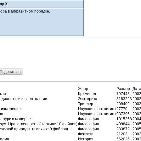
ву Х
ора в алфавитном порядке.
Жанр
Размер
Дата
кая
Криминал
797443
2002
о дианетики и саентологии
Эзотерика
3183223
2002
Триллер
209409
2003
 измерение
Научная фантастика
27770
2003
ля
Научная фантастика
937396
2003
искурс о модерне
Философия
1015368
2004
зум. Нравственность. (в архиве 10 файлов)
Философия
409844
2005
ческой природы. (в архиве 9 файлов)
Философия
283872
2005
Фентези
21203
2002
холма
История
562026
2002