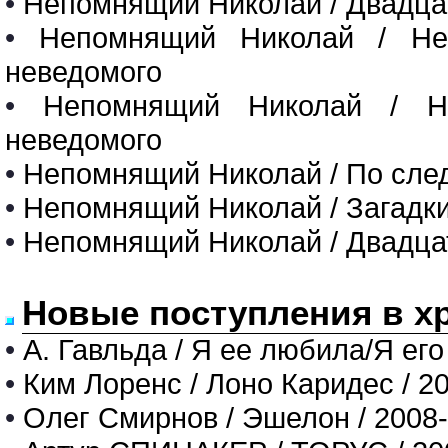
•
Непомнящий Николай / Двадцаты
•
Непомнящий Николай / Нео
неведомого
•
Непомнящий Николай / Не
неведомого
•
Непомнящий Николай / По сле
•
Непомнящий Николай / Загадки
•
Непомнящий Николай / Двадцат
Новые поступления в х
•
А. Гавльда / Я ее любила/Я его
•
Ким Лоренс / Лоно Каридес / 2
•
Олег Смирнов / Эшелон / 2008