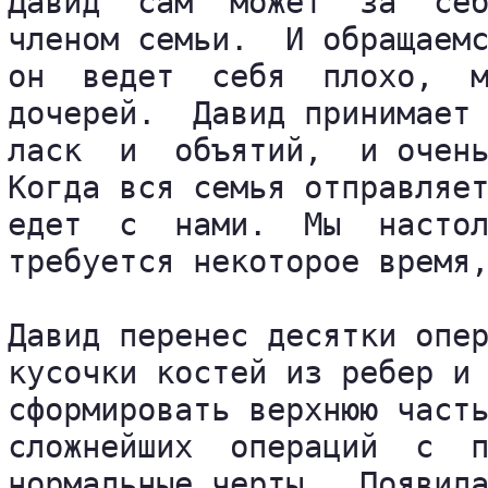
Давид  сам  может  за  себ
членом семьи.  И обращаемс
он  ведет  себя  плохо,  м
дочерей.  Давид принимает 
ласк  и  объятий,  и очень
Когда вся семья отправляет
едет  с  нами.  Мы  настол
требуется некоторое время,
Давид перенес десятки опер
кусочки костей из ребер и 
сформировать верхнюю часть
сложнейших  операций  с  п
нормальные черты.  Появила