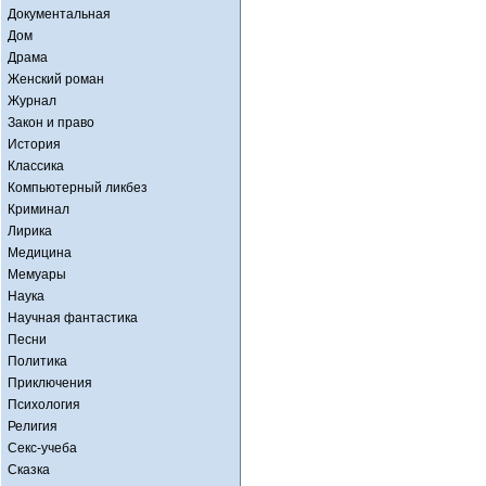
Документальная
Дом
Драма
Женский роман
Журнал
Закон и право
История
Классика
Компьютерный ликбез
Криминал
Лирика
Медицина
Мемуары
Наука
Научная фантастика
Песни
Политика
Приключения
Психология
Религия
Секс-учеба
Сказка