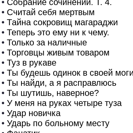
•
Собрание сочинений. Т. 4.
•
Считай себя мертвым
•
Тайна сокровищ магараджи
•
Теперь это ему ни к чему.
•
Только за наличные
•
Торговцы живым товаром
•
Туз в рукаве
•
Ты будешь одинок в своей мог
•
Ты найди, а я расправлюсь
•
Ты шутишь, наверное?
•
У меня на руках четыре туза
•
Удар новичка
•
Ударь по больному месту