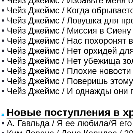
•
Чейз Джеймс / Избавьте меня о
•
Чейз Джеймс / Когда обрывает
•
Чейз Джеймс / Ловушка для пр
•
Чейз Джеймс / Миссия в Сиену
•
Чейз Джеймс / Нас похоронят 
•
Чейз Джеймс / Нет орхидей дл
•
Чейз Джеймс / Нет убежища зо
•
Чейз Джеймс / Плохие новости 
•
Чейз Джеймс / Поверишь этому
•
Чейз Джеймс / И однажды они п
Новые поступления в х
•
А. Гавльда / Я ее любила/Я его