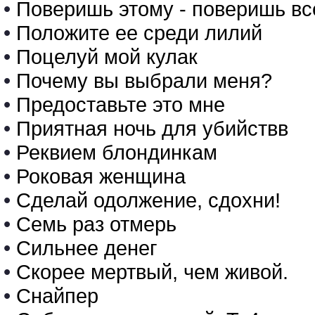
•
Поверишь этому - поверишь в
•
Положите ее среди лилий
•
Поцелуй мой кулак
•
Почему вы выбрали меня?
•
Предоставьте это мне
•
Приятная ночь для убийствв
•
Реквием блондинкам
•
Роковая женщина
•
Сделай одолжение, сдохни!
•
Семь раз отмерь
•
Сильнее денег
•
Скорее мертвый, чем живой.
•
Снайпер