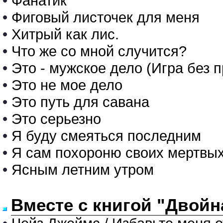
•
Фанатик
•
Фиговый листочек для меня
•
Хитрый как лис.
•
Что же со мной случится?
•
Это - мужское дело (Игра без 
•
Это не мое дело
•
Это путь для савана
•
Это серьезно
•
Я буду смеяться последним
•
Я сам похороню своих мертвых
•
Ясным летним утром
Вместе с книгой "Двойн