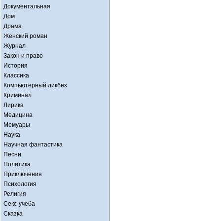
Документальная
Дом
Драма
Женский роман
Журнал
Закон и право
История
Классика
Компьютерный ликбез
Криминал
Лирика
Медицина
Мемуары
Наука
Научная фантастика
Песни
Политика
Приключения
Психология
Религия
Секс-учеба
Сказка