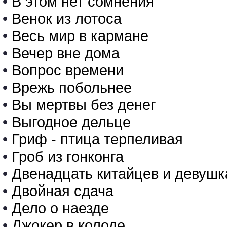
•
В этом нет сомнения
•
Венок из лотоса
•
Весь мир в кармане
•
Вечер вне дома
•
Вопрос времени
•
Врежь побольнее
•
Вы мертвы без денег
•
Выгодное дельце
•
Гриф - птица терпеливая
•
Гроб из гонконга
•
Двенадцать китайцев и девушк
•
Двойная сдача
•
Дело о наезде
•
Джокер в колоде