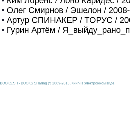
•
Ким Лоренс / Лоно Каридес / 2
•
Олег Смирнов / Эшелон / 2008
•
Артур СПИНАКЕР / ТОРУС / 20
•
Гурин Артём / Я_выйду_рано_п
BOOKS.SH - BOOKS SHaring @ 2009-2013, Книги в электронном виде.