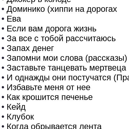
•
Доминико (хиппи на дорогах
•
Ева
•
Если вам дорога жизнь
•
За все с тобой рассчитаюсь
•
Запах денег
•
Запомни мои слова (рассказы)
•
Заставьте танцевать мертвеца
•
И однажды они постучатся (Пр
•
Избавьте меня от нее
•
Как крошится печенье
•
Кейд
•
Клубок
•
Когда обрывается лента