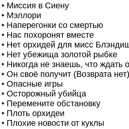
•
Миссия в Сиену
•
Мэллори
•
Наперегонки со смертью
•
Нас похоронят вместе
•
Нет орхидей для мисс Блэнди
•
Нет убежища золотой рыбке
•
Никогда не знаешь, что ждат
•
Он своё получит (Возврата нет
•
Опасные игры
•
Осторожный убийца
•
Перемените обстановку
•
Плоть орхидеи
•
Плохие новости от куклы