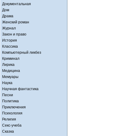
Документальная
Дом
Драма
Женский роман
Журнал
Закон и право
История
Классика
Компьютерный ликбез
Криминал
Лирика
Медицина
Мемуары
Наука
Научная фантастика
Песни
Политика
Приключения
Психология
Религия
Секс-учеба
Сказка