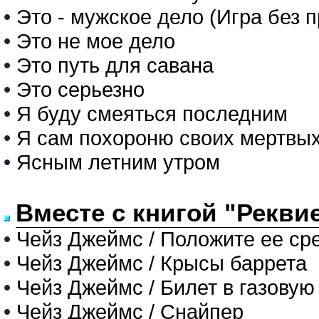
•
Это - мужское дело (Игра без 
•
Это не мое дело
•
Это путь для савана
•
Это серьезно
•
Я буду смеяться последним
•
Я сам похороню своих мертвых
•
Ясным летним утром
Вместе с книгой "Рекви
•
Чейз Джеймс / Положите ее ср
•
Чейз Джеймс / Крысы баррета
•
Чейз Джеймс / Билет в газовую 
•
Чейз Джеймс / Снайпер