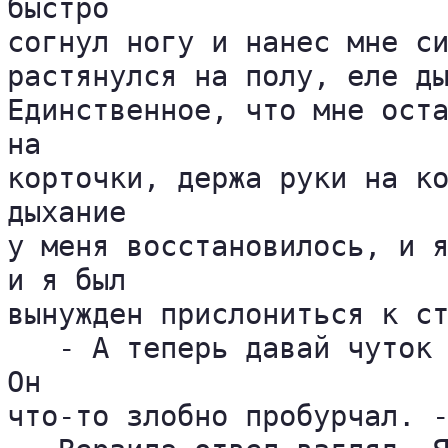
быстро 

согнул ногу и нанес мне си
растянулся на полу, еле ды
Единственное, что мне оста
на 

корточки, держа руки на ко
дыхание 

у меня восстановилось, и я
и я был 

вынужден прислониться к ст
   - А теперь давай чуток 
Он 

что-то злобно пробурчал. -