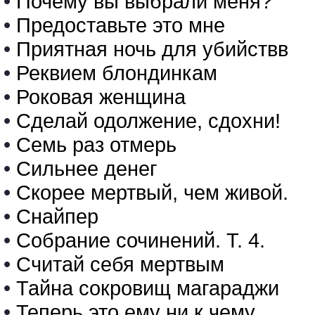
•
Почему вы выбрали меня?
•
Предоставьте это мне
•
Приятная ночь для убийствв
•
Реквием блондинкам
•
Роковая женщина
•
Сделай одолжение, сдохни!
•
Семь раз отмерь
•
Сильнее денег
•
Скорее мертвый, чем живой.
•
Снайпер
•
Собрание сочинений. Т. 4.
•
Считай себя мертвым
•
Тайна сокровищ магараджи
•
Теперь это ему ни к чему.