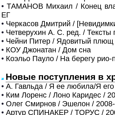
•
ТАМАНОВ Михаил / Конец в
ЕГ
•
Черкасов Дмитрий / [Невидимки
•
Четверухин А. С. ред. / Тексты
•
Чейни Питер / Ядовитый плю
•
КОУ Джонатан / Дом сна
•
Коэльо Пауло / На берегу рио-
Новые поступления в х
•
А. Гавльда / Я ее любила/Я его
•
Ким Лоренс / Лоно Каридес / 2
•
Олег Смирнов / Эшелон / 2008
•
Артур СПИНАКЕР / ТОРУС / 20