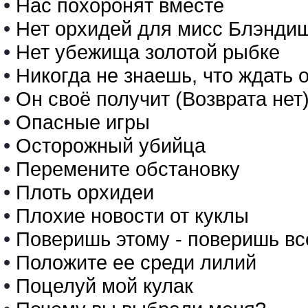
•
Нас похоронят вместе
•
Нет орхидей для мисс Блэнди
•
Нет убежища золотой рыбке
•
Никогда не знаешь, что ждат
•
Он своё получит (Возврата нет
•
Опасные игры
•
Осторожный убийца
•
Перемените обстановку
•
Плоть орхидеи
•
Плохие новости от куклы
•
Поверишь этому - поверишь в
•
Положите ее среди лилий
•
Поцелуй мой кулак