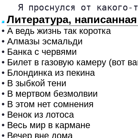
   Я проснулся от какого-
Литература, написанная
•
А ведь жизнь так коротка
•
Алмазы эсмальди
•
Банка с червями
•
Билет в газовую камеру (вот ва
•
Блондинка из пекина
•
В зыбкой тени
•
В мертвом безмолвии
•
В этом нет сомнения
•
Венок из лотоса
•
Весь мир в кармане
•
Вечер вне дома