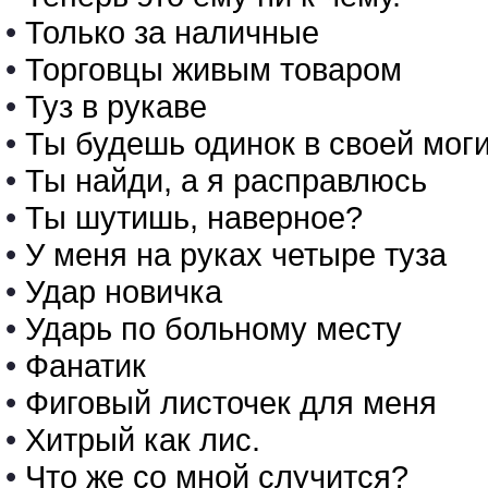
•
Только за наличные
•
Торговцы живым товаром
•
Туз в рукаве
•
Ты будешь одинок в своей мог
•
Ты найди, а я расправлюсь
•
Ты шутишь, наверное?
•
У меня на руках четыре туза
•
Удар новичка
•
Ударь по больному месту
•
Фанатик
•
Фиговый листочек для меня
•
Хитрый как лис.
•
Что же со мной случится?