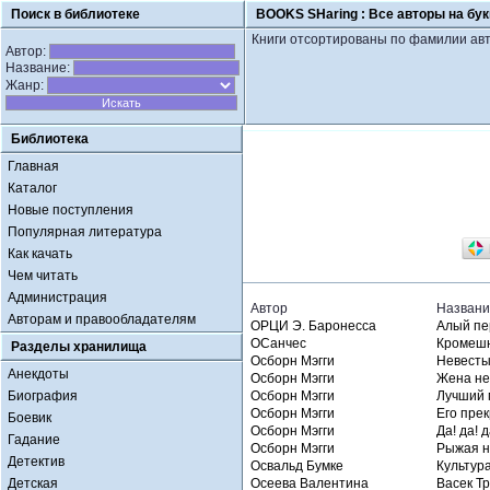
Поиск в библиотеке
BOOKS SHaring :
Все авторы на бук
Книги отсортированы по фамилии авт
Автор:
Название:
Жанр:
Библиотека
Главная
Каталог
Новые поступления
Популярная литература
Как качать
Чем читать
Администрация
Автор
Названи
Авторам и правообладателям
ОРЦИ Э. Баронесса
Алый пе
ОСанчес
Кромеш
Разделы хранилища
Осборн Мэгги
Невесты
Анекдоты
Осборн Мэгги
Жена не
Биография
Осборн Мэгги
Лучший 
Осборн Мэгги
Его пре
Боевик
Осборн Мэгги
Да! да! 
Гадание
Осборн Мэгги
Рыжая н
Детектив
Освальд Бумке
Культур
Детская
Осеева Валентина
Васек Т