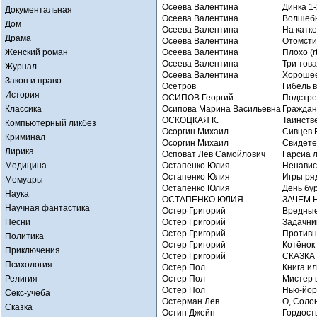
Осеева Валентина
Динка 1-
Документальная
Осеева Валентина
Волшебно
Дом
Осеева Валентина
На катке 
Драма
Осеева Валентина
Отомстил
Женский роман
Осеева Валентина
Плохо (rt
Осеева Валентина
Три това
Журнал
Осеева Валентина
Хорошее 
Закон и право
Осетров
Гибель 
История
ОСИПОВ Георгий
Подстре
Классика
Осипова Марина Васильевна
Граждан
ОСКОЦКАЯ К.
Таинств
Компьютерный ликбез
Осоргин Михаил
Сивцев 
Криминал
Осоргин Михаил
Свидете
Лирика
Осповат Лев Самойлович
Гарсиа 
Медицина
Остапенко Юлия
Ненавис
Остапенко Юлия
Игры ря
Мемуары
Остапенко Юлия
День бу
Наука
ОСТАПЕНКО ЮЛИЯ
ЗАЧЕМ 
Научная фантастика
Остер Григорий
Вредные
Песни
Остер Григорий
Задачни
Остер Григорий
Противн
Политика
Остер Григорий
Котёнок 
Приключения
Остер Григорий
СКАЗКА
Психология
Остер Пол
Книга и
Религия
Остер Пол
Мистер 
Остер Пол
Нью-йорк
Секс-учеба
Остерман Лев
О, Солон
Сказка
Остин Джейн
Гордост