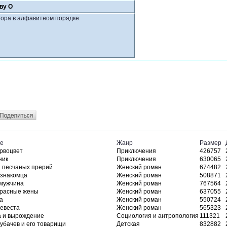
ву О
ора в алфавитном порядке.
е
Жанр
Размер
рвоцвет
Приключения
426757
ник
Приключения
630065
 песчаных прерий
Женский роман
674482
знакомца
Женский роман
508871
мужчина
Женский роман
767564
красные жены
Женский роман
637055
да
Женский роман
550724
евеста
Женский роман
565323
а и вырождение
Социология и антропология
111321
рубачев и его товарищи
Детская
832882