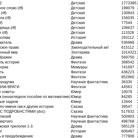
2
Детская
1773385
е слово (rtf)
Детская
199079
(rtf)
Детская
130843
а (rtf)
Детская
156035
f)
Детская
77544
рища (rtf)
Детская
108637
(rtf)
Детская
113328
волхва
История
293112
катель
Драма
536988
ское право
Законодательный акт
615112
енный мир
Эзотерика
1014321
Вражек
Драма
569750
ль истории
Фентези
398542
лорка
Мемуары
741697
ть
Фентези
436223
дом
Фентези
852960
рундучка
Научная фантастика
36330
НАМ ВРАГИ
Фентези
44563
 советы
Юмор
10079
к (ненаглядное пособие по математике)
Юмор
84285
ые задачи
Юмор
13444
по имени гав и другие истории
Сказка
39547
 С ПОДРОБНСТЯМИ (doc)
Сказка
517632
ллюзий
Научная фантастика
500903
вертиго
Научная фантастика
496768
ская трилогия 1-3.
Драма
585129
!
История
606467
ь и предубеждение
Драма
777906