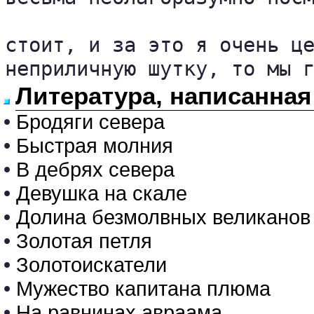
стоит, и за это я очень це
неприличную шутку, то мы 
Литература, написанна
•
Бродяги севера
•
Быстрая молния
•
В дебрях севера
•
Девушка на скале
•
Долина безмолвных великанов
•
Золотая петля
•
Золотоискатели
•
Мужество капитана плюма
•
На равнинах авраама