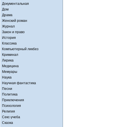
Документальная
Дом
Драма
Женский роман
Журнал
Закон и право
История
Классика
Компьютерный ликбез
Криминал
Лирика
Медицина
Мемуары
Наука
Научная фантастика
Песни
Политика
Приключения
Психология
Религия
Секс-учеба
Сказка