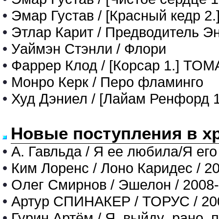
•
Эмар Густав / [Красный кедр 2
•
Этлар Карит / Предводитель Э
•
Уаймэн Стэнли / Флори
•
Фаррер Клод / [Корсар 1.] ТО
•
Монро Керк / Перо фламинго
•
Худ Дэниел / [Лайам Ренфорд 1
Новые поступления в х
•
А. Гавльда / Я ее любила/Я его
•
Ким Лоренс / Лоно Каридес / 2
•
Олег Смирнов / Эшелон / 2008
•
Артур СПИНАКЕР / ТОРУС / 20
•
Гурин Артём / Я_выйду_рано_п