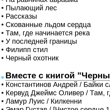
•
Пылающий лес
•
Рассказы
•
Скованные льдом сердца
•
Там, где начинается река
•
У последней границы
•
Филипп стил
•
Черный охотник
Вместе с книгой "Черны
•
Константинов Андрей / Байки 
•
Кервуд Джеймс Оливер / Там, г
•
Ламур Луис / Килкенни
•
Эмар Густав / [Чистое сердце 