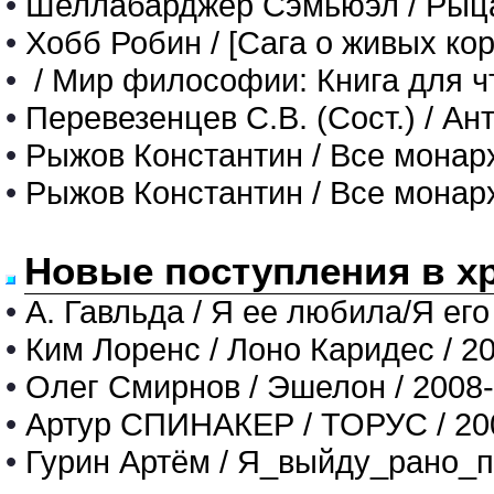
•
Шеллабарджер Сэмьюэл / Рыц
•
Хобб Робин / [Сага о живых кор
•
/ Мир философии: Книга для чт
•
Перевезенцев С.В. (Сост.) / А
•
Рыжов Константин / Все монарх
•
Рыжов Константин / Все монар
Новые поступления в х
•
А. Гавльда / Я ее любила/Я его
•
Ким Лоренс / Лоно Каридес / 2
•
Олег Смирнов / Эшелон / 2008
•
Артур СПИНАКЕР / ТОРУС / 20
•
Гурин Артём / Я_выйду_рано_п