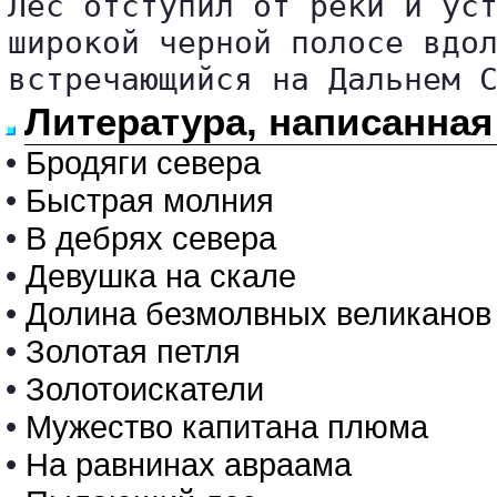
Лес отступил от реки и уст
широкой черной полосе вдол
встречающийся на Дальнем 
Литература, написанна
•
Бродяги севера
•
Быстрая молния
•
В дебрях севера
•
Девушка на скале
•
Долина безмолвных великанов
•
Золотая петля
•
Золотоискатели
•
Мужество капитана плюма
•
На равнинах авраама