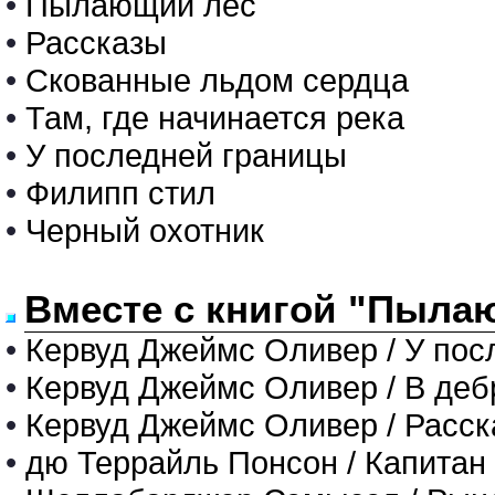
•
Пылающий лес
•
Рассказы
•
Скованные льдом сердца
•
Там, где начинается река
•
У последней границы
•
Филипп стил
•
Черный охотник
Вместе с книгой "Пыла
•
Кервуд Джеймс Оливер / У пос
•
Кервуд Джеймс Оливер / В деб
•
Кервуд Джеймс Оливер / Расс
•
дю Террайль Понсон / Капитан