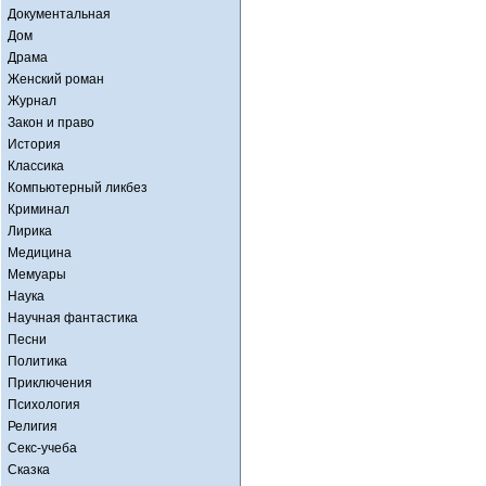
Документальная
Дом
Драма
Женский роман
Журнал
Закон и право
История
Классика
Компьютерный ликбез
Криминал
Лирика
Медицина
Мемуары
Наука
Научная фантастика
Песни
Политика
Приключения
Психология
Религия
Секс-учеба
Сказка