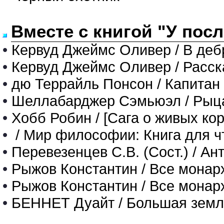
Вместе с книгой "У пос
•
Кервуд Джеймс Оливер / В деб
•
Кервуд Джеймс Оливер / Расс
•
дю Террайль Понсон / Капитан
•
Шеллабарджер Сэмьюэл / Рыц
•
Хобб Робин / [Сага о живых кор
•
/ Мир философии: Книга для чт
•
Перевезенцев С.В. (Сост.) / А
•
Рыжов Константин / Все монарх
•
Рыжов Константин / Все монар
•
БЕННЕТ Дуайт / Большая зем