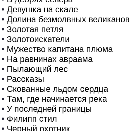
•
Девушка на скале
•
Долина безмолвных великанов
•
Золотая петля
•
Золотоискатели
•
Мужество капитана плюма
•
На равнинах авраама
•
Пылающий лес
•
Рассказы
•
Скованные льдом сердца
•
Там, где начинается река
•
У последней границы
•
Филипп стил
•
Черный охотник