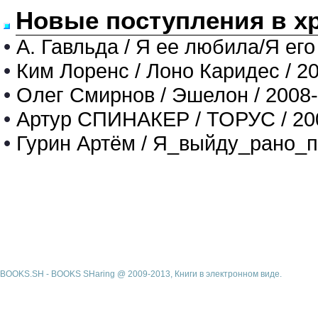
Новые поступления в х
•
А. Гавльда / Я ее любила/Я его
•
Ким Лоренс / Лоно Каридес / 2
•
Олег Смирнов / Эшелон / 2008
•
Артур СПИНАКЕР / ТОРУС / 20
•
Гурин Артём / Я_выйду_рано_п
BOOKS.SH - BOOKS SHaring @ 2009-2013, Книги в электронном виде.