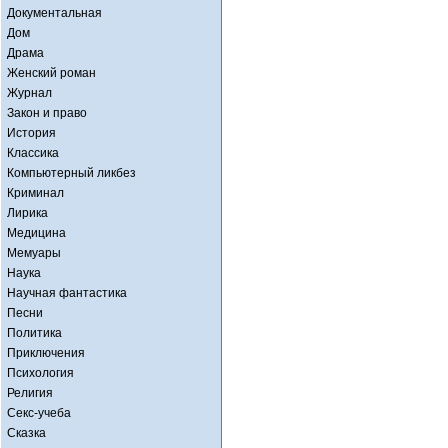
Документальная
Дом
Драма
Женский роман
Журнал
Закон и право
История
Классика
Компьютерный ликбез
Криминал
Лирика
Медицина
Мемуары
Наука
Научная фантастика
Песни
Политика
Приключения
Психология
Религия
Секс-учеба
Сказка