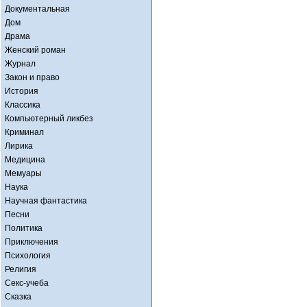
Документальная
Дом
Драма
Женский роман
Журнал
Закон и право
История
Классика
Компьютерный ликбез
Криминал
Лирика
Медицина
Мемуары
Наука
Научная фантастика
Песни
Политика
Приключения
Психология
Религия
Секс-учеба
Сказка