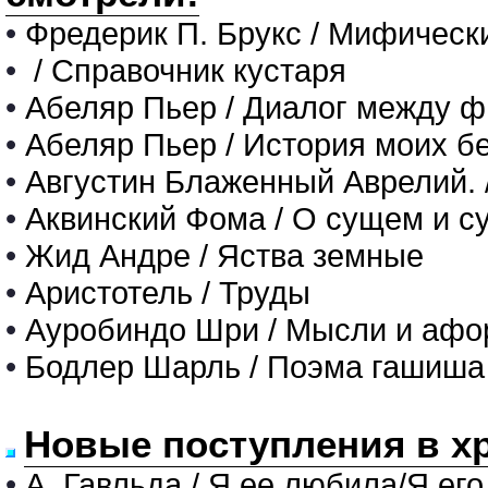
•
Фредерик П. Брукс / Мифическ
•
/ Справочник кустаря
•
Абеляр Пьер / Диалог между 
•
Абеляр Пьер / История моих б
•
Августин Блаженный Аврелий. 
•
Аквинский Фома / О сущем и с
•
Жид Андре / Яства земные
•
Аристотель / Труды
•
Ауробиндо Шри / Мысли и аф
•
Бодлер Шарль / Поэма гашиша
Новые поступления в х
•
А. Гавльда / Я ее любила/Я его