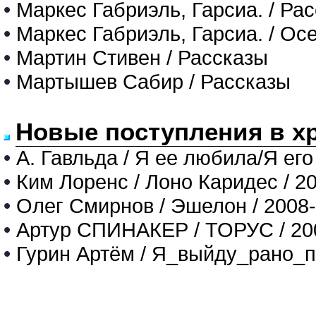
•
Маркес Габриэль, Гарсиа. / Ра
•
Маркес Габриэль, Гарсиа. / Ос
•
Мартин Стивен / Рассказы
•
Мартышев Сабир / Рассказы
Новые поступления в х
•
А. Гавльда / Я ее любила/Я его
•
Ким Лоренс / Лоно Каридес / 2
•
Олег Смирнов / Эшелон / 2008
•
Артур СПИНАКЕР / ТОРУС / 20
•
Гурин Артём / Я_выйду_рано_п