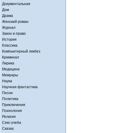
Документальная
Дом
Драма
Женский роман
Журнал
Закон и право
История
Классика
Компьютерный ликбез
Криминал
Лирика
Медицина
Мемуары
Наука
Научная фантастика
Песни
Политика
Приключения
Психология
Религия
Секс-учеба
Сказка