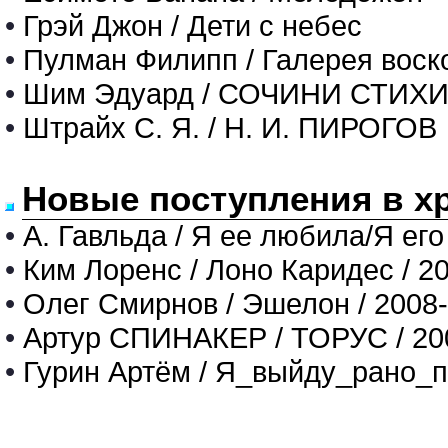
•
Грэй Джон / Дети с небес
•
Пулман Филипп / Галерея воск
•
Шим Эдуард / СОЧИНИ СТИХ
•
Штрайх С. Я. / Н. И. ПИРОГОВ
Новые поступления в х
•
А. Гавльда / Я ее любила/Я его
•
Ким Лоренс / Лоно Каридес / 2
•
Олег Смирнов / Эшелон / 2008
•
Артур СПИНАКЕР / ТОРУС / 20
•
Гурин Артём / Я_выйду_рано_п