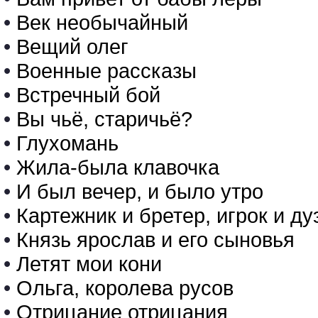
•
Век необычайный
•
Вещий олег
•
Военные рассказы
•
Встречный бой
•
Вы чьё, старичьё?
•
Глухомань
•
Жила-была клавочка
•
И был вечер, и было утро
•
Картежник и бретер, игрок и ду
•
Князь ярослав и его сыновья
•
Летят мои кони
•
Ольга, королева русов
•
Отрицание отрицания