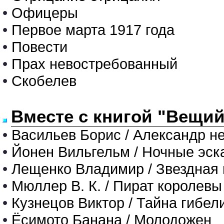
•
Офицеры
•
Первое марта 1917 года
•
Повести
•
Прах невостребованный
•
Скобелев
Вместе с книгой "Вещий
•
Васильев Борис / Александр н
•
Йонен Вильгельм / Ночные эск
•
Лещенко Владимир / Звездная
•
Мюллер В. К. / Пират королевы
•
Кузнецов Виктор / Тайна гибел
•
Ёсимото Банана / Молодожен