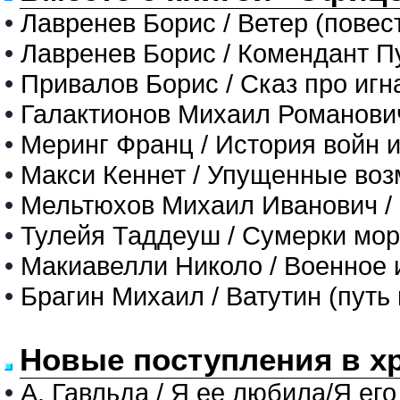
•
Лавренев Борис / Ветер (повес
•
Лавренев Борис / Комендант 
•
Привалов Борис / Сказ про игн
•
Галактионов Михаил Романович 
•
Меринг Франц / История войн и 
•
Макси Кеннет / Упущенные возм
•
Мельтюхов Михаил Иванович / 
•
Тулейя Таддеуш / Сумерки морс
•
Макиавелли Николо / Военное и
•
Брагин Михаил / Ватутин (путь
Новые поступления в х
•
А. Гавльда / Я ее любила/Я его