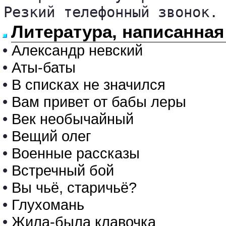
Резкий телефонный звонок.
Литература, написанная
•
Александр невский
•
Аты-баты
•
В списках не значился
•
Вам привет от бабы леры
•
Век необычайный
•
Вещий олег
•
Военные рассказы
•
Встречный бой
•
Вы чьё, старичьё?
•
Глухомань
•
Жила-была клавочка