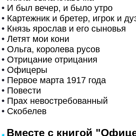
•
И был вечер, и было утро
•
Картежник и бретер, игрок и ду
•
Князь ярослав и его сыновья
•
Летят мои кони
•
Ольга, королева русов
•
Отрицание отрицания
•
Офицеры
•
Первое марта 1917 года
•
Повести
•
Прах невостребованный
•
Скобелев
Вместе с книгой "Офиц