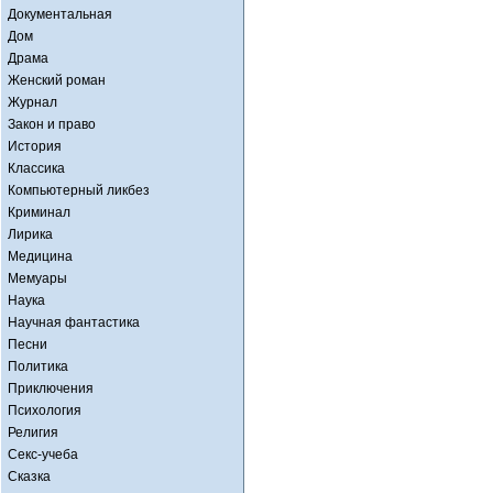
Документальная
Дом
Драма
Женский роман
Журнал
Закон и право
История
Классика
Компьютерный ликбез
Криминал
Лирика
Медицина
Мемуары
Наука
Научная фантастика
Песни
Политика
Приключения
Психология
Религия
Секс-учеба
Сказка