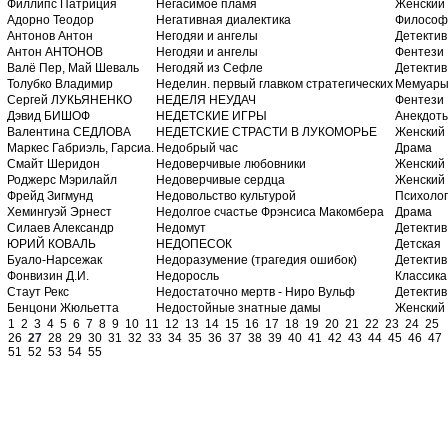
Филлипс Патриция
Негасимое пламя
Женский
Адорно Теодор
Негативная диалектика
Философ
Антонов Антон
Негодяи и ангелы
Детектив
Антон АНТОНОВ
Негодяи и ангелы
Фентези
Валё Пер, Май Шеваль
Негодяй из Сефле
Детектив
Толубко Владимир
Неделин. первый главком стратегических
Мемуар
Сергей ЛУКЬЯНЕНКО
НЕДЕЛЯ НЕУДАЧ
Фентези
Дэвид БИШОФ
НЕДЕТСКИЕ ИГРЫ
Анекдот
Валентина СЕДЛОВА
НЕДЕТСКИЕ СТРАСТИ В ЛУКОМОРЬЕ
Женский
Маркес Габриэль, Гарсиа.
Недобрый час
Драма
Смайт Шеридон
Недоверчивые любовники
Женский
Роджерс Мэрилайл
Недоверчивые сердца
Женский
Фрейд Зигмунд
Недовольство культурой
Психоло
Хемингуэй Эрнест
Недолгое счастье Фрэнсиса Макомбера
Драма
Силаев Александр
Недомут
Детектив
ЮРИЙ КОВАЛЬ
НЕДОПЕСОК
Детская
Буало-Нарсежак
Недоразумение (трагедия ошибок)
Детектив
Фонвизин Д.И.
Недоросль
Классика
Стаут Рекс
Недостаточно мертв - Ниро Вульф
Детектив
Бенцони Жюльетта
Недостойные знатные дамы
Женский
1
2
3
4
5
6
7
8
9
10
11
12
13
14
15
16
17
18
19
20
21
22
23
24
25
26
27
28
29
30
31
32
33
34
35
36
37
38
39
40
41
42
43
44
45
46
47
51
52
53
54
55