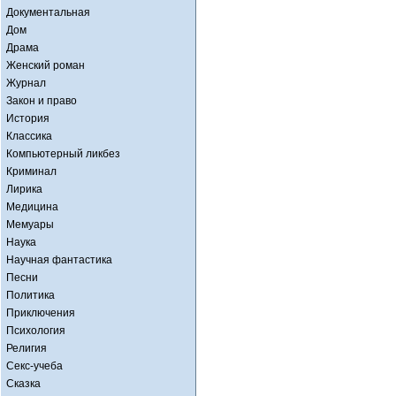
Документальная
Дом
Драма
Женский роман
Журнал
Закон и право
История
Классика
Компьютерный ликбез
Криминал
Лирика
Медицина
Мемуары
Наука
Научная фантастика
Песни
Политика
Приключения
Психология
Религия
Секс-учеба
Сказка