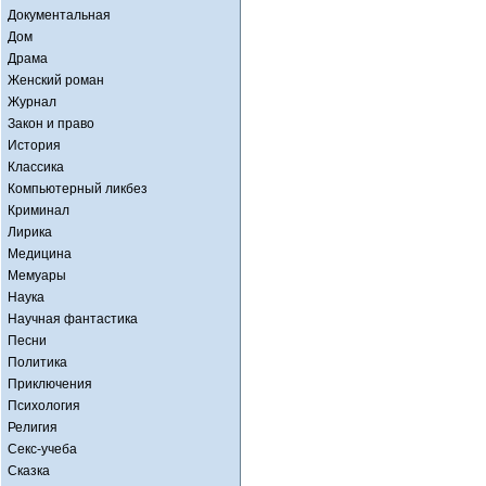
Документальная
Дом
Драма
Женский роман
Журнал
Закон и право
История
Классика
Компьютерный ликбез
Криминал
Лирика
Медицина
Мемуары
Наука
Научная фантастика
Песни
Политика
Приключения
Психология
Религия
Секс-учеба
Сказка