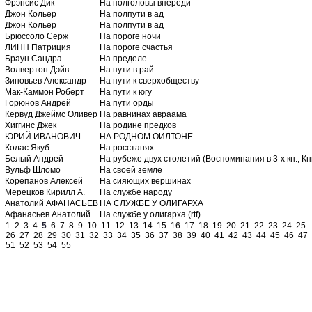
Фрэнсис Дик
На полголовы впереди
Джон Кольер
На полпути в ад
Джон Кольер
На полпути в ад
Брюссоло Серж
На пороге ночи
ЛИНН Патриция
На пороге счастья
Браун Сандра
На пределе
Волвертон Дэйв
На пути в рай
Зиновьев Александр
На пути к сверхобществу
Мак-Каммон Роберт
На пути к югу
Горюнов Андрей
На пути орды
Кервуд Джеймс Оливер
На равнинах авраама
Хиггинс Джек
На родине предков
ЮРИЙ ИВАНОВИЧ
НА РОДНОМ ОИЛТОНЕ
Колас Якуб
На росстанях
Белый Андрей
На рубеже двух столетий (Воспоминания в 3-х кн., Кн
Вульф Шломо
На своей земле
Корепанов Алексей
На сияющих вершинах
Мерецков Кирилл А.
На службе народу
Анатолий АФАНАСЬЕВ
НА СЛУЖБЕ У ОЛИГАРХА
Афанасьев Анатолий
На службе у олигарха (rtf)
1
2
3
4
5
6
7
8
9
10
11
12
13
14
15
16
17
18
19
20
21
22
23
24
25
26
27
28
29
30
31
32
33
34
35
36
37
38
39
40
41
42
43
44
45
46
47
51
52
53
54
55