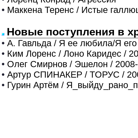
•
Маккена Теренс / Истые галлю
Новые поступления в х
•
А. Гавльда / Я ее любила/Я его
•
Ким Лоренс / Лоно Каридес / 2
•
Олег Смирнов / Эшелон / 2008
•
Артур СПИНАКЕР / ТОРУС / 20
•
Гурин Артём / Я_выйду_рано_п