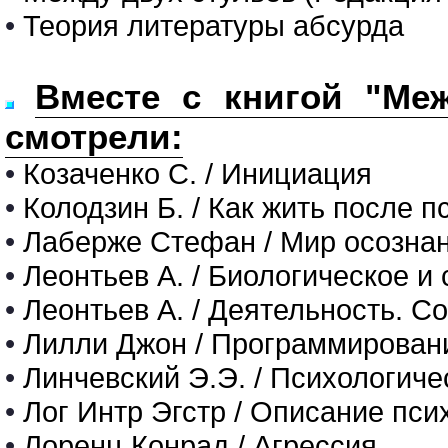
•
Теория литературы абсурда
Вместе с книгой "Меж
смотрели:
•
Козаченко С. / Инициация
•
Колодзин Б. / Как жить после 
•
Лаберже Стефан / Мир осозна
•
Леонтьев А. / Биологическое и
•
Леонтьев А. / Деятельность. С
•
Лилли Джон / Программирован
•
Линчевский Э.Э. / Психологиче
•
Лог Интр Эгстр / Описание пси
•
Лоренц Конрад / Агрессия