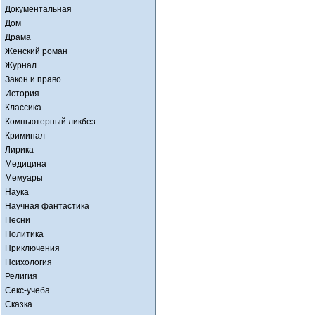
Документальная
Дом
Драма
Женский роман
Журнал
Закон и право
История
Классика
Компьютерный ликбез
Криминал
Лирика
Медицина
Мемуары
Наука
Научная фантастика
Песни
Политика
Приключения
Психология
Религия
Секс-учеба
Сказка