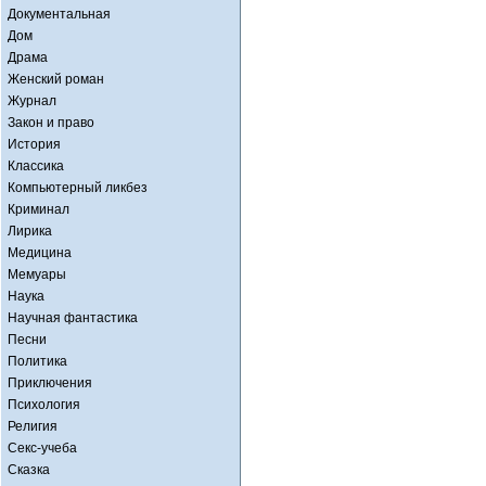
Документальная
Дом
Драма
Женский роман
Журнал
Закон и право
История
Классика
Компьютерный ликбез
Криминал
Лирика
Медицина
Мемуары
Наука
Научная фантастика
Песни
Политика
Приключения
Психология
Религия
Секс-учеба
Сказка