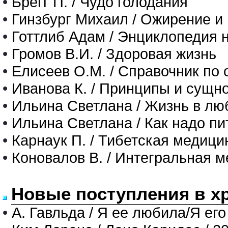
•
Брегг П. / Чудо голодания
•
Гинзбург Михаил / Ожирение и
•
Готтлиб Адам / Энциклопедия 
•
Громов В.И. / Здоровая жизнь
•
Елисеев О.М. / Справочник по
•
Иванова К. / Принципы и сущн
•
Ильина Светлана / Жизнь в лю
•
Ильина Светлана / Как надо пи
•
Карнаук П. / Тибетская медици
•
Коновалов В. / Интегральная 
Новые поступления в х
•
А. Гавльда / Я ее любила/Я его