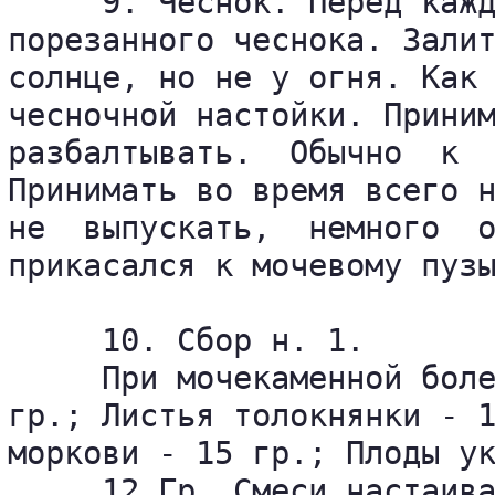
     9. Чеснок. Перед кажд
порезанного чеснока. Залит
солнце, но не у огня. Как 
чесночной настойки. Приним
разбалтывать.  Обычно  к  
Принимать во время всего н
не  выпускать,  немного  о
прикасался к мочевому пузы
     10. Сбор н. 1.

     При мочекаменной боле
гр.; Листья толокнянки - 1
моркови - 15 гр.; Плоды ук
     12 Гр. Смеси настаива