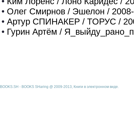
•
Ким Лоренс / Лоно Каридес / 2
•
Олег Смирнов / Эшелон / 2008
•
Артур СПИНАКЕР / ТОРУС / 20
•
Гурин Артём / Я_выйду_рано_п
BOOKS.SH - BOOKS SHaring @ 2009-2013, Книги в электронном виде.