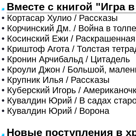
Вместе с книгой "Игра 
•
Кортасар Хулио / Рассказы
•
Корчинский Дм. / Война в толп
•
Косинский Ежи / Раскрашенная
•
Криштоф Агота / Толстая тетра
•
Кронин Арчибальд / Цитадель
•
Кроули Джон / Большой, мален
•
Крупник Илья / Рассказы
•
Куберский Игорь / Американоч
•
Кувалдин Юрий / В садах стар
•
Кувалдин Юрий / Ворона
Новые поступления в х