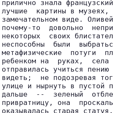
прилично знала французский
лучшие  картины в музеях, 
замечательном виде. Оливей
почему-то  довольно  непри
некоторых  своих блистател
неспособны  были  выбратьс
метафизические  потуги  пл
ребенком на  руках,  села 
отправилась учиться пению 
видеть;  не подозревая тог
улице и нырнуть в пустой п
дальше  --  зеленый  отбле
привратницу, она  проскаль
оказывалась старая статуя,