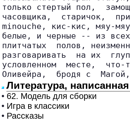
только стертый пол,  замощ
часовщика,  старичок,  при
minouche, кис-кис, мяу-мяу
белые, и черные -- из всех
плитчатых  полов, неизменн
разговаривать  на их  глуп
условленном  месте,  что-т
Оливейра,  бродя с  Магой
Литература, написанная
•
62. Модель для сборки
•
Игра в классики
•
Рассказы