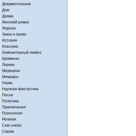
Документальная
Дом
Драма
Женский роман
Журнал
Закон и право
История
Классика
Компьютерный ликбез
Криминал
Лирика
Медицина
Мемуары
Наука
Научная фантастика
Песни
Политика
Приключения
Психология
Религия
Секс-учеба
Сказка