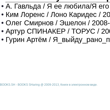
•
А. Гавльда / Я ее любила/Я его
•
Ким Лоренс / Лоно Каридес / 2
•
Олег Смирнов / Эшелон / 2008
•
Артур СПИНАКЕР / ТОРУС / 20
•
Гурин Артём / Я_выйду_рано_п
BOOKS.SH - BOOKS SHaring @ 2009-2013, Книги в электронном виде.