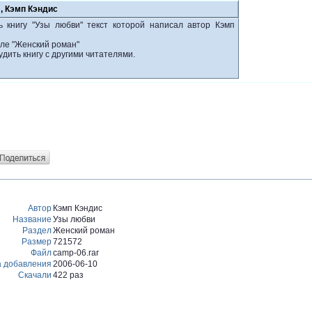
, Кэмп Кэндис
ь книгу "Узы любви" текст которой написал автор Кэмп
еле "Женский роман"
удить книгу с другими читателями.
Автор
Кэмп Кэндис
Название
Узы любви
Раздел
Женский роман
Размер
721572
Файл
camp-06.rar
а добавления
2006-06-10
Скачали
422 раз