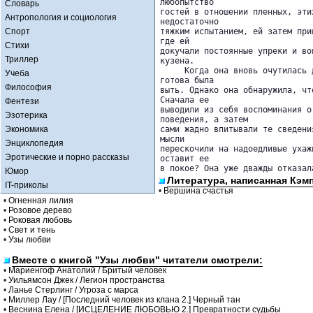
любопытство 

Словарь
гостей в отношении пленных, эти
Антропология и социология
недостаточно 

Спорт
тяжким испытанием, ей затем при
где ей 

Стихи
докучали постоянные упреки и во
Триллер
кузена.

     Когда она вновь очутилась 
Учеба
готова была 

Философия
выть. Однако она обнаружила, чт
Сначала ее 

Фентези
выводили из себя воспоминания о
Эзотерика
поведения, а затем 

Экономика
сами жадно впитывали те сведени
мысли 

Энциклопедия
перескочили на надоедливые ухаж
Эротические и порно рассказы
оставит ее 

в покое? Она уже дважды отказал
Юмор
Литература, написанная Кэм
IT-приколы
•
Вершина счастья
•
Огненная лилия
•
Розовое дерево
•
Роковая любовь
•
Свет и тень
•
Узы любви
Вместе с книгой "Узы любви" читатели смотрели:
•
Мариенгоф Анатолий / Бритый человек
•
Уильямсон Джек / Легион пространства
•
Ланье Стерлинг / Угроза с марса
•
Миллер Лау / [Последний человек из клана 2.] Черный тан
•
Веснина Елена / [ИСЦЕЛЕНИЕ ЛЮБОВЬЮ 2.] Превратности судьбы