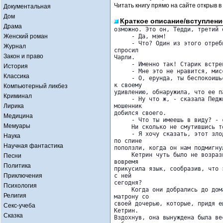
Читать книгу прямо на сайте открыв в
Документальная
Дом
Краткое описание/вступлени
Драма
озможно. Это он, Тедди, третий о
Женский роман
     - Да, мэм!

     - Что? Один из этого отреб
Журнал
спросил 

Закон и право
Чарли.

     - Именно так! Старик встрев
История
     - Мне это не нравится, мисс
Классика
     - О, ерунда, ты беспокоишь
к своему 

Компьютерный ликбез
удивлению, обнаружила, что ее п
Криминал
     - Ну что ж, - сказала Педж
Лирика
мошенник 

добился своего.

Медицина
     - Что ты имеешь в виду? - 
Мемуары
     Ни сколько не смутившись т
     - Я хочу сказать, этот зло
Наука
по спине 

Научная фантастика
поползли, когда он нам подмигнул
     Кетрин чуть было не возраз
Песни
вовремя 

Политика
прикусила язык, сообразив, что 
Приключения
с ней 

сегодня?

Психология
     Когда они добрались до дом
Религия
матрону со 

своей дочерью, которые, придя е
Секс-учеба
Кетрин. 

Сказка
Вздохнув, она вынуждена была ве