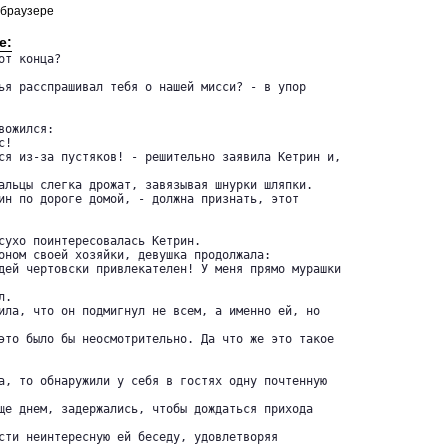
 браузере
е:
т конца?

ья расспрашивал тебя о нашей мисси? - в упор

ожился:

!

ся из-за пустяков! - решительно заявила Кетрин и,

альцы слегка дрожат, завязывая шнурки шляпки.

ин по дороге домой, - должна признать, этот

сухо поинтересовалась Кетрин.

оном своей хозяйки, девушка продолжала:

дей чертовски привлекателен! У меня прямо мурашки

.

ила, что он подмигнул не всем, а именно ей, но

это было бы неосмотрительно. Да что же это такое

а, то обнаружили у себя в гостях одну почтенную

ще днем, задержались, чтобы дождаться прихода

сти неинтересную ей беседу, удовлетворяя
