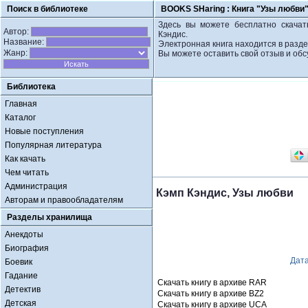
Поиск в библиотеке
BOOKS SHaring :
Книга "Узы любви"
Здесь вы можете бесплатно скачат
Автор:
Кэндис.
Название:
Электронная книга находится в разд
Жанр:
Вы можете оставить свой отзыв и обс
Библиотека
Главная
Каталог
Новые поступления
Популярная литература
Как качать
Чем читать
Администрация
Кэмп Кэндис, Узы любви
Авторам и правообладателям
Разделы хранилища
Анекдоты
Биография
Дат
Боевик
Гадание
Скачать книгу в архиве RAR
Детектив
Скачать книгу в архиве BZ2
Детская
Скачать книгу в архиве UCA