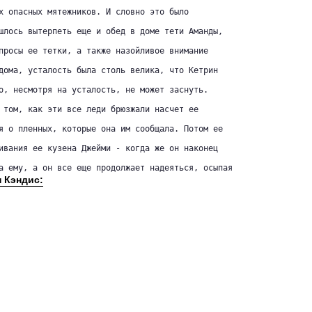
х опасных мятежников. И словно это было

шлось вытерпеть еще и обед в доме тети Аманды,

просы ее тетки, а также назойливое внимание

дома, усталость была столь велика, что Кетрин

о, несмотря на усталость, не может заснуть.

 том, как эти все леди брюзжали насчет ее

я о пленных, которые она им сообщала. Потом ее

ивания ее кузена Джейми - когда же он наконец

а ему, а он все еще продолжает надеяться, осыпая 
п Кэндис: