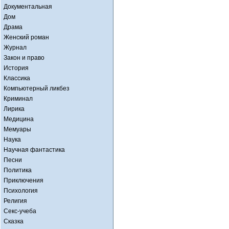
Документальная
Дом
Драма
Женский роман
Журнал
Закон и право
История
Классика
Компьютерный ликбез
Криминал
Лирика
Медицина
Мемуары
Наука
Научная фантастика
Песни
Политика
Приключения
Психология
Религия
Секс-учеба
Сказка