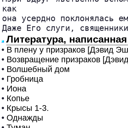
как 

она усердно поклонялась ем
Даже Его слуги, священник
Литература, написанная
•
В плену у призраков [Дэвид Эш
•
Возвращение призраков [Дэвид
•
Волшебный дом
•
Гробница
•
Иона
•
Копье
•
Крысы 1-3.
•
Однажды
•
Туман