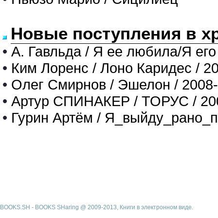
Новые поступления в х
•
А. Гавльда / Я ее любила/Я его
•
Ким Лоренс / Лоно Каридес / 2
•
Олег Смирнов / Эшелон / 2008
•
Артур СПИНАКЕР / ТОРУС / 20
•
Гурин Артём / Я_выйду_рано_п
BOOKS.SH - BOOKS SHaring @ 2009-2013, Книги в электронном виде.