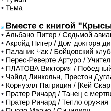
•
Тьма
Вместе с книгой "Крысы
•
Альбано Питер / Седьмой авиа
•
Акройд Питер / Дом доктора ди
•
Паланик Чак / Бойцовский клуб
•
Перес-Реверте Артуро / Учите
•
ПЛАТОВА Виктория / Победный 
•
Чайлд Линкольн, Престон Дугла
•
Корнуэлл Патриция / [Кей Скар
•
Пратер Ричард / Танец с мерт
•
Пратер Ричард / Тепло оружия
•
Пьюзо Марио / Сицилиец