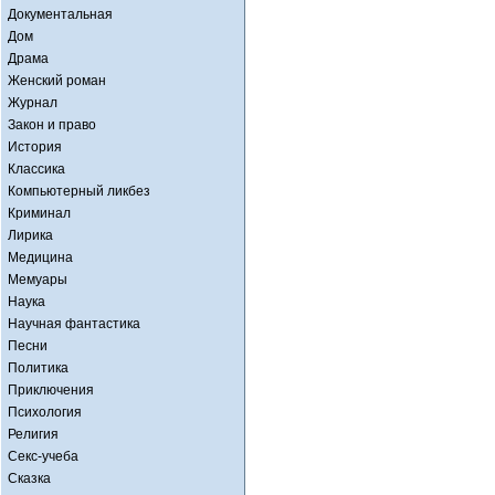
Документальная
Дом
Драма
Женский роман
Журнал
Закон и право
История
Классика
Компьютерный ликбез
Криминал
Лирика
Медицина
Мемуары
Наука
Научная фантастика
Песни
Политика
Приключения
Психология
Религия
Секс-учеба
Сказка