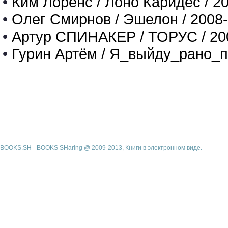
•
Ким Лоренс / Лоно Каридес / 2
•
Олег Смирнов / Эшелон / 2008
•
Артур СПИНАКЕР / ТОРУС / 20
•
Гурин Артём / Я_выйду_рано_п
BOOKS.SH - BOOKS SHaring @ 2009-2013, Книги в электронном виде.