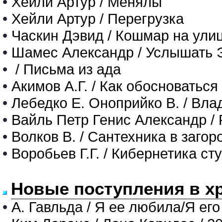
•
Хейли Артур / Менялы
•
Хейли Артур / Перегрузка
•
Часкин Дэвид / Кошмар на улиц
•
Шамес Александр / Услышать 
•
/ Письма из ада
•
Акимов А.Г. / Как обосноваться
•
Лебедко Е. Оноприйко В. / Вл
•
Вайль Петр Генис Александр / 
•
Волков В. / Сантехника в заго
•
Воробьев Г.Г. / Кибернетика ст
Новые поступления в х
•
А. Гавльда / Я ее любила/Я его