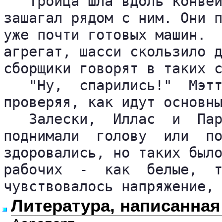
   Троица шла вдоль конвей
зашагал рядом с ним. Они п
уже почти готовых машин.  
агрегат, шасси скользило д
сборщики говорят в таких с
   "Ну,  спарились!"  Мэтт
проверяя, как идут основны
   Залески,  Иллас  и  Пар
поднимали  голову  или  по
здоровались, но таких было
рабочих  -  как  белые,  т
Литература, написанная