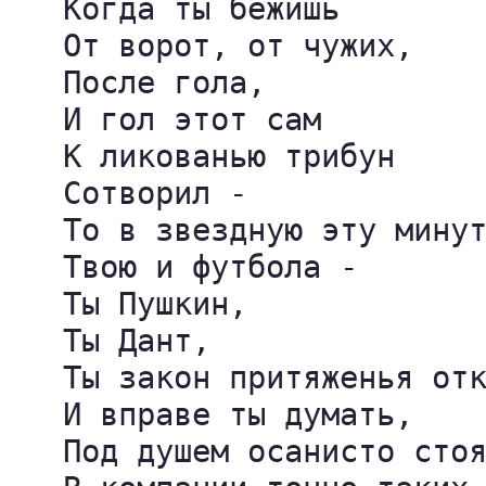
   Когда ты бежишь

   От ворот, от чужих,

   После гола,

   И гол этот сам

   К ликованью трибун

   Сотворил -

   То в звездную эту минут
   Твою и футбола -

   Ты Пушкин,

   Ты Дант,

   Ты закон притяженья отк
   И вправе ты думать,

   Под душем осанисто стоя