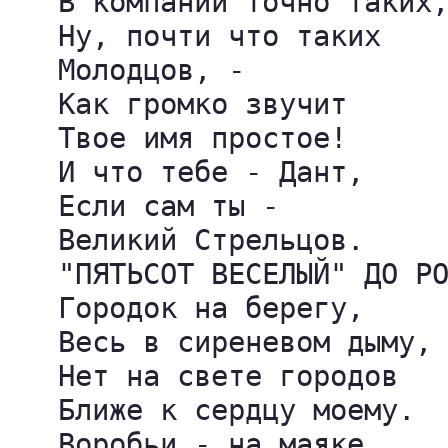
   В компании точно таких,
   Ну, почти что таких

   Молодцов, -

   Как громко звучит

   Твое имя простое!

   И что тебе - Дант,

   Если сам ты -

   Великий Стрельцов.

   "ПЯТЬСОТ ВЕСЕЛЫЙ" ДО РО
   Городок на берегу,

   Весь в сиреневом дыму,

   Нет на свете городов

   Ближе к сердцу моему.

   Воробьи - на маяке,
