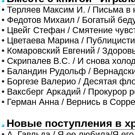
•
Терляев Максим И. / Письма в 
•
Федотов Михаил / Богатый бед
•
Цвейг Стефан / Смятение чувст
•
Цветаева Марина / Публицисти
•
Комаровский Евгений / Здоров
•
Скрипалев В.С. / И снова холо
•
Баландин Рудольф / Вернадски
•
Боргезе Валерио / Десятая ф
•
Ваксберг Аркадий / Прокурор 
•
Герман Анна / Вернись в Сорр
Новые поступления в х
•
А. Гавльда / Я ее любила/Я его