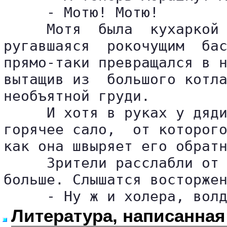
     - Мотю! Мотю!

     Мотя  была  кухаркой 
ругавшаяся  рокочущим  бас
прямо-таки превращался в н
вытащив из  большого котла
необъятной груди.

     И хотя в руках у дяди
горячее сало,  от которого
как она швыряет его обратн
     Зрители расслабли от 
больше. Слышатся восторжен
     - Ну ж и холера, вол
Литература, написанная