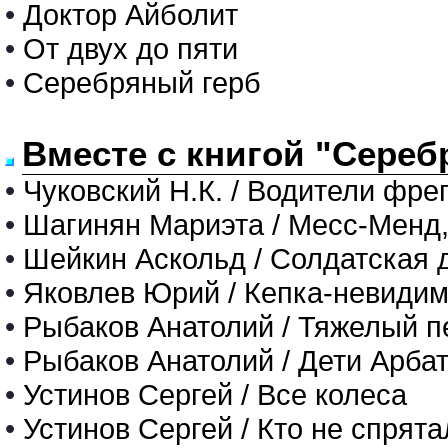
•
Доктор Айболит
•
От двух до пяти
•
Серебряный герб
Вместе с книгой "Сереб
•
Чуковский Н.К. / Водители фре
•
Шагинян Мариэта / Месс-Менд,
•
Шейкин Аскольд / Солдатская 
•
Яковлев Юрий / Кепка-невиди
•
Рыбаков Анатолий / Тяжелый п
•
Рыбаков Анатолий / Дети Арбат
•
Устинов Сергей / Все колеса
•
Устинов Сергей / Кто не спрят