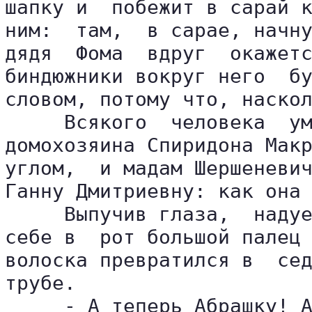
шапку и  побежит в сарай к
ним:  там,  в сарае, начну
дядя  Фома  вдруг  окажетс
биндюжники вокруг него  бу
словом, потому что, наскол
     Всякого  человека  ум
домохозяина Спиридона Макр
углом,  и мадам Шершеневич
Ганну Дмитриевну: как она 
     Выпучив глаза,  надуе
себе в  рот большой палец 
волоска превратился в  сед
трубе.

     - А теперь Абрашку! А