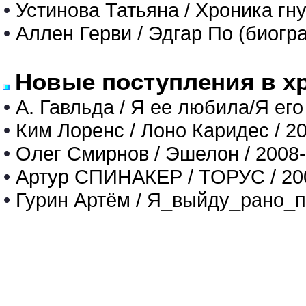
•
Устинова Татьяна / Хроника гн
•
Аллен Герви / Эдгар По (биогр
Новые поступления в х
•
А. Гавльда / Я ее любила/Я его
•
Ким Лоренс / Лоно Каридес / 2
•
Олег Смирнов / Эшелон / 2008
•
Артур СПИНАКЕР / ТОРУС / 20
•
Гурин Артём / Я_выйду_рано_п