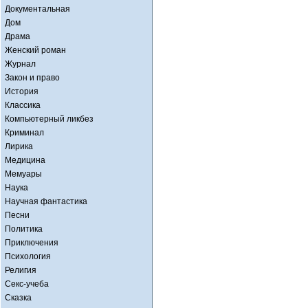
Документальная
Дом
Драма
Женский роман
Журнал
Закон и право
История
Классика
Компьютерный ликбез
Криминал
Лирика
Медицина
Мемуары
Наука
Научная фантастика
Песни
Политика
Приключения
Психология
Религия
Секс-учеба
Сказка