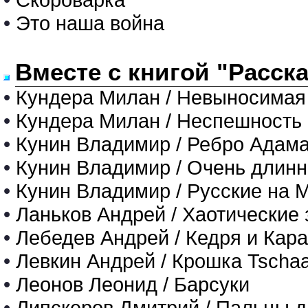
•
Это наша война
Вместе с книгой "Расск
•
Кундера Милан / Невыносимая 
•
Кундера Милан / Неспешность
•
Кунин Владимир / Ребро Адам
•
Кунин Владимир / Очень длинн
•
Кунин Владимир / Русские на 
•
Ланьков Андрей / Хаотические 
•
Лебедев Андрей / Кедря и Кар
•
Левкин Андрей / Крошка Tscha
•
Леонов Леонид / Барсуки
•
Липскеров Дмитрий / Пальцы 