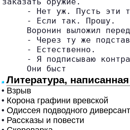
заказать оружие.

     - Нет уж. Пусть эти т
     - Если так. Прошу.

     Воронин выложил перед
     - Через ту же подстав
     - Естественно.

     - Я подписываю контра
     Они быст
Литература, написанная
•
Взрыв
•
Корона графини вревской
•
Одиссея подводного диверсан
•
Рассказы и повести
•
Скороварка