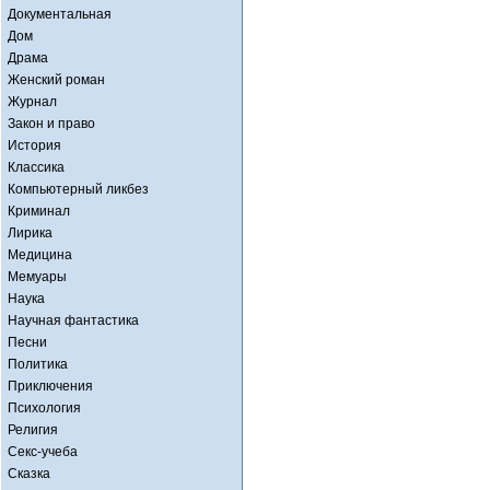
Документальная
Дом
Драма
Женский роман
Журнал
Закон и право
История
Классика
Компьютерный ликбез
Криминал
Лирика
Медицина
Мемуары
Наука
Научная фантастика
Песни
Политика
Приключения
Психология
Религия
Секс-учеба
Сказка