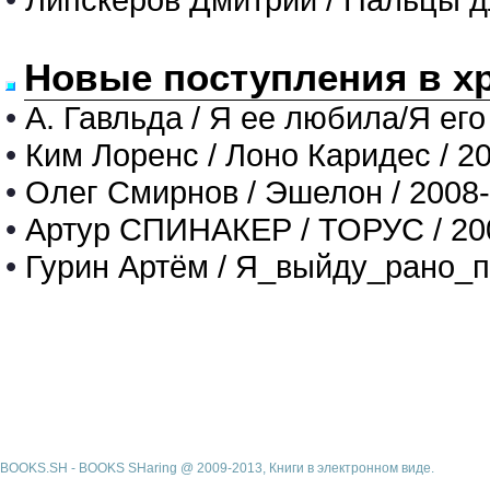
Новые поступления в х
•
А. Гавльда / Я ее любила/Я его
•
Ким Лоренс / Лоно Каридес / 2
•
Олег Смирнов / Эшелон / 2008
•
Артур СПИНАКЕР / ТОРУС / 20
•
Гурин Артём / Я_выйду_рано_п
BOOKS.SH - BOOKS SHaring @ 2009-2013, Книги в электронном виде.