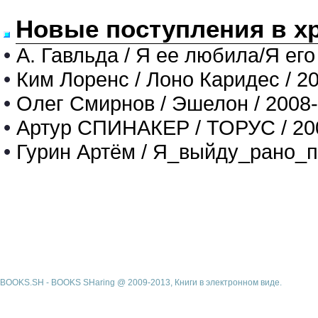
Новые поступления в х
•
А. Гавльда / Я ее любила/Я его
•
Ким Лоренс / Лоно Каридес / 2
•
Олег Смирнов / Эшелон / 2008
•
Артур СПИНАКЕР / ТОРУС / 20
•
Гурин Артём / Я_выйду_рано_п
BOOKS.SH - BOOKS SHaring @ 2009-2013, Книги в электронном виде.