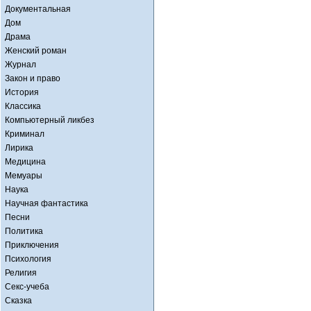
Документальная
Дом
Драма
Женский роман
Журнал
Закон и право
История
Классика
Компьютерный ликбез
Криминал
Лирика
Медицина
Мемуары
Наука
Научная фантастика
Песни
Политика
Приключения
Психология
Религия
Секс-учеба
Сказка