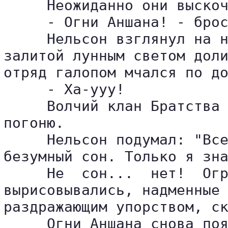
     Неожиданно они выскоч
     - Огни Аншана! - брос
     Нельсон взглянул на н
залитой лунным светом доли
отряд галопом мчался по до
     - Ха-ууу!

     Волчий клан Братства 
погоню.

     Нельсон подумал: "Все
безумный сон. Только я зна
     Не  сон...  нет!  Огр
вырисовывались, надменные 
раздражающим упорством, ск
     Огни Аншана снова поя