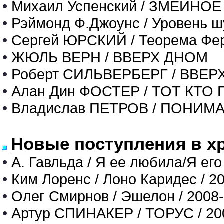
•
Михаил Успенский / ЗМЕИНО
•
Рэймонд Ф.Джоунс / Уровень 
•
Сергей ЮРСКИЙ / Теорема Фе
•
ЖЮЛЬ ВЕРН / ВВЕРХ ДНОМ
•
Роберт СИЛЬВЕРБЕРГ / ВВЕР
•
Алан Дин ФОСТЕР / ТОТ КТ
•
Владислав ПЕТРОВ / ПОНИМ
Новые поступления в х
•
А. Гавльда / Я ее любила/Я его
•
Ким Лоренс / Лоно Каридес / 2
•
Олег Смирнов / Эшелон / 2008
•
Артур СПИНАКЕР / ТОРУС / 20