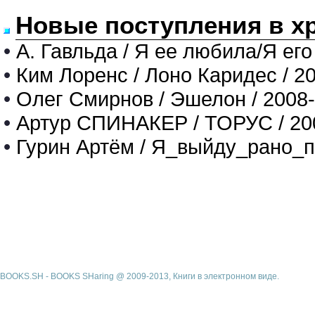
Новые поступления в х
•
А. Гавльда / Я ее любила/Я его
•
Ким Лоренс / Лоно Каридес / 2
•
Олег Смирнов / Эшелон / 2008
•
Артур СПИНАКЕР / ТОРУС / 20
•
Гурин Артём / Я_выйду_рано_п
BOOKS.SH - BOOKS SHaring @ 2009-2013, Книги в электронном виде.