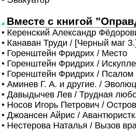
Вместе с книгой "Оправ
•
Керенский Александр Фёдорови
•
Канаван Труди / [Черный маг 3
•
Горенштейн Фридрих / Место
•
Горенштейн Фридрих / Искупл
•
Горенштейн Фридрих / Псалом
•
Аминев Г. А. и другие. / Эвол
•
Давыдычев Лев / Трудная люб
•
Носов Игорь Петрович / Остро
•
Джоансен Айрис / Авантюристк
•
Нестерова Наталья / Вызов вр