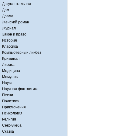
Документальная
Дом
Драма
Женский роман
Журнал
Закон и право
История
Классика
Компьютерный ликбез
Криминал
Лирика
Медицина
Мемуары
Наука
Научная фантастика
Песни
Политика
Приключения
Психология
Религия
Секс-учеба
Сказка