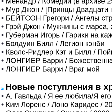
•
Менандр / Комедии (в архиве 
•
Мур Джон / [Принцы Двадцати 
•
БЕЙТСОН Грегори / Ангелы ст
•
Грэй Джон / Мужчины с марса,
•
Губерман Игорь / Гарики на ка
•
Болдуин Билл / Легион кэнби
•
Кволс-Ридлер Кэт и Билл / Пой
•
ЛОНГИЕР Барри / Божественна
•
ЛОНГИЕР Барри / Враг мой
Новые поступления в х
•
А. Гавльда / Я ее любила/Я его
•
Ким Лоренс / Лоно Каридес / 2