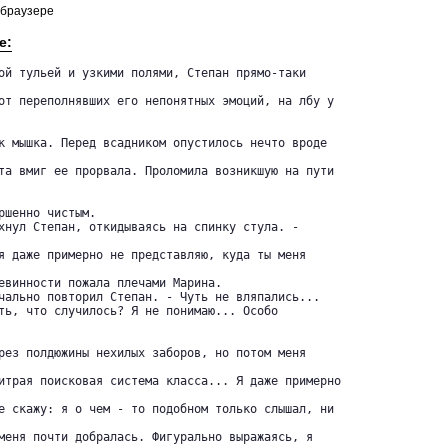
 браузере
е:
ой тульей и узкими полями, Степан прямо-таки

от переполнявших его непонятных эмоций, на лбу у

к мышка. Перед всадником опустилось нечто вроде

та вмиг ее прорвала. Проломила возникшую на пути

ршенно чистым.

хнул Степан, откидываясь на спинку стула. -

я даже примерно не представляю, куда ты меня

евинности пожала плечами Марина.

чально повторил Степан. - Чуть не вляпались...

ть, что случилось? Я не понимаю... Особо

рез полдюжины нехилых заборов, но потом меня

итрая поисковая система класса... Я даже примерно

е скажу: я о чем - то подобном только слышал, ни

меня почти добралась. Фигурально выражаясь, я
