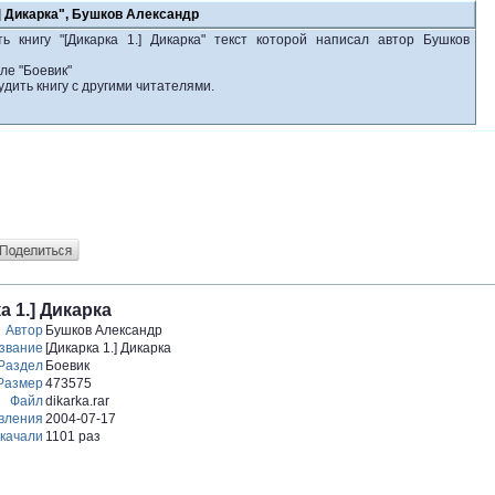
.] Дикарка", Бушков Александр
ь книгу "[Дикарка 1.] Дикарка" текст которой написал автор Бушков
ле "Боевик"
удить книгу с другими читателями.
 1.] Дикарка
Автор
Бушков Александр
звание
[Дикарка 1.] Дикарка
Раздел
Боевик
Размер
473575
Файл
dikarka.rar
вления
2004-07-17
качали
1101 раз