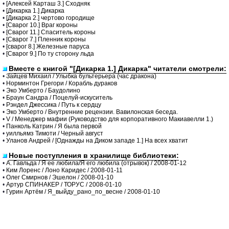
•
[Алексей Карташ 3.] Сходняк
•
[Дикарка 1.] Дикарка
•
[Дикарка 2.] чертово городище
•
[Сварог 10.] Враг короны
•
[Сварог 11.] Спаситель короны
•
[Сварог 7.] Пленник короны
•
[сварог 8.] Железные паруса
•
[Сварог 9.] По ту сторону льда
Вместе с книгой "[Дикарка 1.] Дикарка" читатели смотрели:
•
Зайцев Михаил / Улыбка бультерьера (час дракона)
•
Норминтон Грегори / Корабль дураков
•
Эко Умберто / Баудолино
•
Браун Сандра / Поцелуй-искуситель
•
Рэндел Джессика / Путь к сердцу
•
Эко Умберто / Внутренние рецензии. Вавилонская беседа.
•
V / Менеджер мафии (Руководство для корпоративного Макиавелли 1.)
•
Панколь Катрин / Я была первой
•
уилльямз Тимоти / Черный август
•
Уланов Андрей / [Однажды на Диком западе 1.] На всех хватит
Новые поступления в хранилище библиотеки:
•
А. Гавльда / Я ее любила/Я его любила (отрывок) / 2008-01-12
•
Ким Лоренс / Лоно Каридес / 2008-01-11
•
Олег Смирнов / Эшелон / 2008-01-10
•
Артур СПИНАКЕР / ТОРУС / 2008-01-10
•
Гурин Артём / Я_выйду_рано_по_весне / 2008-01-10