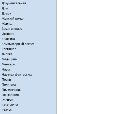
Документальная
Дом
Драма
Женский роман
Журнал
Закон и право
История
Классика
Компьютерный ликбез
Криминал
Лирика
Медицина
Мемуары
Наука
Научная фантастика
Песни
Политика
Приключения
Психология
Религия
Секс-учеба
Сказка