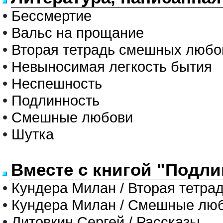
•
Бессмертие
•
Вальс на прощание
•
Вторая тетрадь смешных любо
•
Невыносимая легкость бытия
•
Неспешность
•
Подлинность
•
Смешные любови
•
Шутка
Вместе с книгой "Подли
•
Кундера Милан / Вторая тетр
•
Кундера Милан / Смешные лю
•
Литовкин Сергей / Рассказы