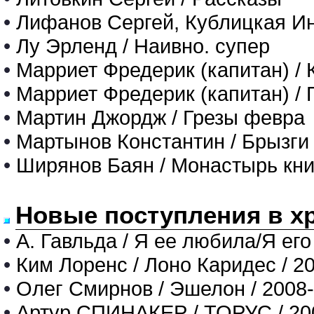
•
Лифанов Сергей, Кублицкая Ин
•
Лу Эрленд / Наивно. супер
•
Марриет Фредерик (капитан) /
•
Марриет Фредерик (капитан) / 
•
Мартин Джордж / Грезы февра
•
Мартынов Константин / Брызги
•
Ширянов Баян / Монастырь книг
Новые поступления в х
•
А. Гавльда / Я ее любила/Я его
•
Ким Лоренс / Лоно Каридес / 2
•
Олег Смирнов / Эшелон / 2008
•
Артур СПИНАКЕР / ТОРУС / 20