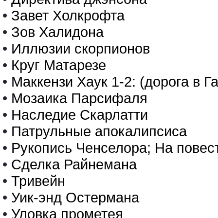
•
Завет Холкрофта
•
Зов Халидона
•
Иллюзии скорпионов
•
Круг Матарезе
•
Маккензи Хаук 1-2: (дорога в Г
•
Мозаика Парсифаля
•
Наследие Скарлатти
•
Патрульные апокалипсиса
•
Рукопись Ченселора; На повест
•
Сделка Райнемана
•
Тривейн
•
Уик-энд Остермана
•
Уловка прометея