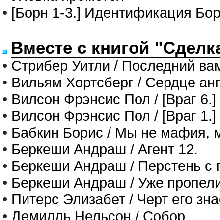
•
[Борн 1-3.] Идентификация Бо
Вместе с книгой "Сделк
•
Стрибер Уитли / Последний ва
•
Вильям Хортсберг / Сердце ан
•
Вилсон Фрэнсис Пол / [Враг 6.
•
Вилсон Фрэнсис Пол / [Враг 1.]
•
Бабкин Борис / Мы не мафия, 
•
Беркеши Андраш / Агент 12.
•
Беркеши Андраш / Перстень с 
•
Беркеши Андраш / Уже пропели
•
Питерс Элизабет / Черт его знае
•
Демилль Нельсон / Собор