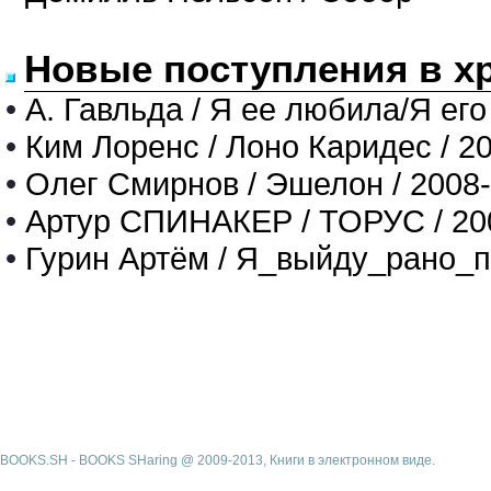
Новые поступления в х
•
А. Гавльда / Я ее любила/Я его
•
Ким Лоренс / Лоно Каридес / 2
•
Олег Смирнов / Эшелон / 2008
•
Артур СПИНАКЕР / ТОРУС / 20
•
Гурин Артём / Я_выйду_рано_п
BOOKS.SH - BOOKS SHaring @ 2009-2013, Книги в электронном виде.