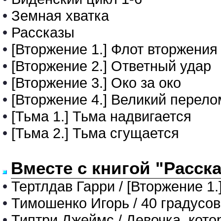
•
Земная хватка
•
Рассказы
•
[Вторжение 1.] Флот вторжения
•
[Вторжение 2.] Ответный удар
•
[Вторжение 3.] Око за око
•
[Вторжение 4.] Великий перело
•
[Тьма 1.] Тьма надвигается
•
[Тьма 2.] Тьма сгущается
Вместе с книгой "Расск
•
Тертлдав Гарри / [Вторжение 1
•
Тимошенко Игорь / 40 градусо
•
Типтри Джеймс / Девочка, кот