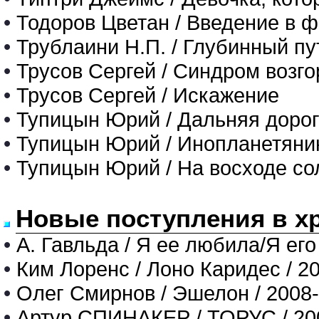
•
Тодоров Цветан / Введение в 
•
Трублаини Н.П. / Глубинный пу
•
Трусов Сергей / Синдром возг
•
Трусов Сергей / Искажение
•
Тупицын Юрий / Дальняя доро
•
Тупицын Юрий / Инопланетяни
•
Тупицын Юрий / На восходе со
Новые поступления в х
•
А. Гавльда / Я ее любила/Я его
•
Ким Лоренс / Лоно Каридес / 2
•
Олег Смирнов / Эшелон / 2008
•
Артур СПИНАКЕР / ТОРУС / 20