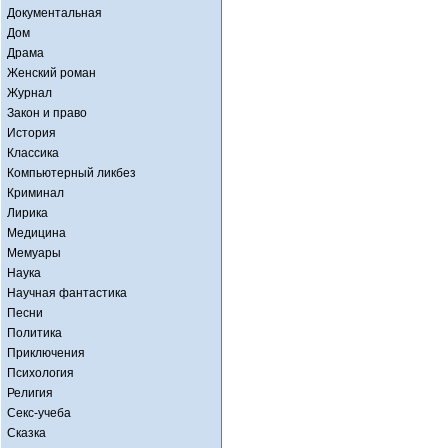
Документальная
Дом
Драма
Женский роман
Журнал
Закон и право
История
Классика
Компьютерный ликбез
Криминал
Лирика
Медицина
Мемуары
Наука
Научная фантастика
Песни
Политика
Приключения
Психология
Религия
Секс-учеба
Сказка