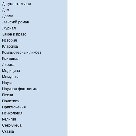
Документальная
Дом
Драма
Женский роман
Журнал
Закон и право
История
Классика
Компьютерный ликбез
Криминал
Лирика
Медицина
Мемуары
Наука
Научная фантастика
Песни
Политика
Приключения
Психология
Религия
Секс-учеба
Сказка