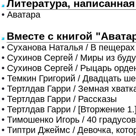
Литература, написанная
•
Аватара
Вместе с книгой "Авата
•
Суханова Наталья / В пещерах
•
Сухинов Сергей / Миры из буд
•
Сухинов Сергей / Рыцарь орде
•
Темкин Григорий / Двадцать ше
•
Тертлдав Гарри / Земная хватк
•
Тертлдав Гарри / Рассказы
•
Тертлдав Гарри / [Вторжение 1
•
Тимошенко Игорь / 40 градусо
•
Типтри Джеймс / Девочка, кот