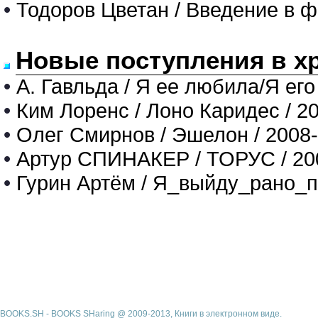
•
Тодоров Цветан / Введение в 
Новые поступления в х
•
А. Гавльда / Я ее любила/Я его
•
Ким Лоренс / Лоно Каридес / 2
•
Олег Смирнов / Эшелон / 2008
•
Артур СПИНАКЕР / ТОРУС / 20
•
Гурин Артём / Я_выйду_рано_п
BOOKS.SH - BOOKS SHaring @ 2009-2013, Книги в электронном виде.