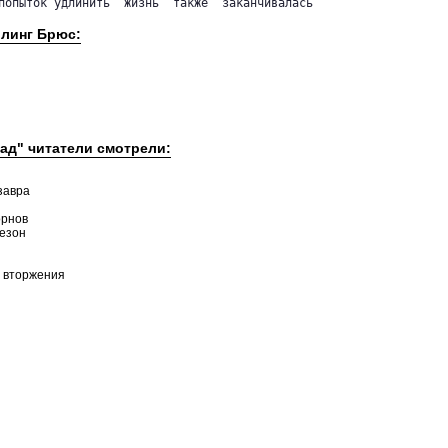
попыток удлинить  жизнь  также  заканчивалась

рлинг Брюс:
кад" читатели смотрели:
завра
орнов
сезон
т вторжения