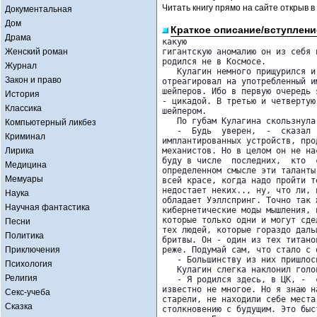
Читать книгу прямо на сайте открыв в
Документальная
Дом
Краткое описание/вступлени
Драма
какую

Женский роман
гигантскую аномалию он из себя 
родился не в Космосе.

Журнал
   Кулагин немного прищурился и
Закон и право
отреагировал на употребленный и
шейперов. Ибо в первую очередь 
История
- цикадой. В третью и четвертую
Классика
шейпером.

   По губам Кулагина скользнула
Компьютерный ликбез
   -  Будь  уверен,  -  сказал 
Криминал
имплантированных устройств, про
Лирика
механистов. Но в целом он не на
буду в числе  последних,  кто  
Медицина
определенном смысле эти таланты
Мемуары
всей красе, когда надо пройти т
недостает неких.., ну, что ли, 
Наука
обладает Уэллспринг. Точно так 
Научная фантастика
кибернетические моды мышления, 
которые только одни и могут сде
Песни
тех людей, которые гораздо даль
Политика
бритвы. Он - один из тех титано
Приключения
реже. Подумай сам, что стало с 
   - Большинству из них пришлос
Психология
   Кулагин слегка наклонил голо
Религия
   - Я родился здесь, в ЦК, -  
известно не многое. Но я знаю н
Секс-учеба
старели, не находили себе места
Сказка
столкновению с будущим. Это быс