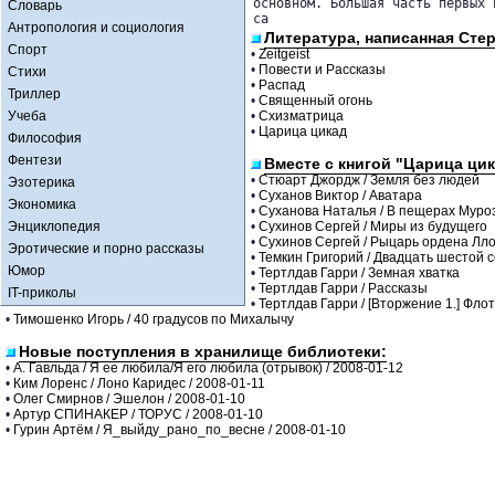
основном. Большая часть первых 
Словарь
са
Антропология и социология
Литература, написанная Сте
Спорт
•
Zeitgeist
•
Повести и Рассказы
Стихи
•
Распад
Триллер
•
Священный огонь
Учеба
•
Схизматрица
•
Царица цикад
Философия
Фентези
Вместе с книгой "Царица ци
•
Стюарт Джордж / Земля без людей
Эзотерика
•
Суханов Виктор / Аватара
Экономика
•
Суханова Наталья / В пещерах Муро
Энциклопедия
•
Сухинов Сергей / Миры из будущего
•
Сухинов Сергей / Рыцарь ордена Лл
Эротические и порно рассказы
•
Темкин Григорий / Двадцать шестой 
Юмор
•
Тертлдав Гарри / Земная хватка
•
Тертлдав Гарри / Рассказы
IT-приколы
•
Тертлдав Гарри / [Вторжение 1.] Фло
•
Тимошенко Игорь / 40 градусов по Михалычу
Новые поступления в хранилище библиотеки:
•
А. Гавльда / Я ее любила/Я его любила (отрывок) / 2008-01-12
•
Ким Лоренс / Лоно Каридес / 2008-01-11
•
Олег Смирнов / Эшелон / 2008-01-10
•
Артур СПИНАКЕР / ТОРУС / 2008-01-10
•
Гурин Артём / Я_выйду_рано_по_весне / 2008-01-10