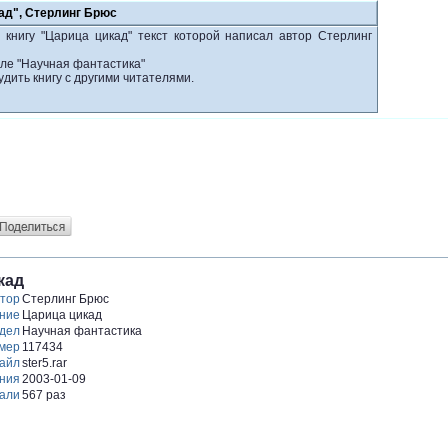
ад", Стерлинг Брюс
 книгу "Царица цикад" текст которой написал автор Стерлинг
еле "Научная фантастика"
удить книгу с другими читателями.
кад
тор
Стерлинг Брюс
ние
Царица цикад
дел
Научная фантастика
мер
117434
айл
ster5.rar
ния
2003-01-09
али
567 раз