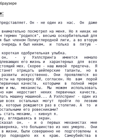
 браузере
е:
представляет. Он - не один из  нас.  Он  даже

 внимательно посмотрел на меня. Но я никак не

м термин "родился", весьма оскорбительный для

я был членом Полиуглеродной лиги, а во вторую

 очередь я был никем,  и  только  в  пятую  -

 короткая одобрительная улыбка.

 он,   -   у   Уэллспринга   имеется   немало

длевающих его жизнь и  характерных  для  всех

стоящий мех. Скорее - наш живой  предтеча.  Я

станет  отрицать  шейперские  таланты,  но  в

 развиты  искусственно.  Они  проявляются  во

есты на проверку КИ, согласен. Но  вам  порой

первичных качеств,  которыми  в  полной  мере

же и мы,  механисты.  Мы  можем  использовать

но нам  недостает  неких  первичных  качеств,

лать машину машиной... А Уэллспринг - один из

ше всех  остальных  могут  пройти  по  лезвию

в, которые рождаются раз в столетие. А  то  и

остальными его ровесниками?

ь стать мехами, - кивнул я.

ву, вглядываясь в экран.

сказал  он,  -  и  о  первых  механистах  мне

аверняка, что большинство из них умерло.  Они

 в жизни, были совершенно не  подготовлены  к

тро  подводило  их  к  краю.  Самоубийства  в
