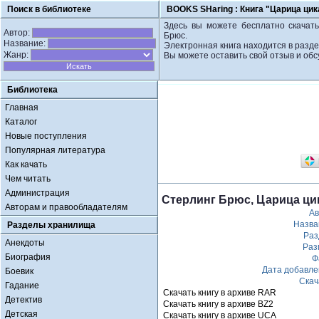
Поиск в библиотеке
BOOKS SHaring :
Книга "Царица цик
Здесь вы можете бесплатно скачать
Автор:
Брюс.
Название:
Электронная книга находится в разд
Жанр:
Вы можете оставить свой отзыв и обс
Библиотека
Главная
Каталог
Новые поступления
Популярная литература
Как качать
Чем читать
Администрация
Стерлинг Брюс, Царица ци
Авторам и правообладателям
Ав
Назва
Разделы хранилища
Раз
Анекдоты
Раз
Биография
Ф
Дата добавле
Боевик
Скач
Гадание
Скачать книгу в архиве RAR
Детектив
Скачать книгу в архиве BZ2
Детская
Скачать книгу в архиве UCA