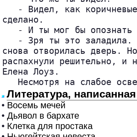
   - Видел, как коричневые
сделано.

   - И ты мог бы опознать 
   - Зря ты это заладила. 
снова отворилась дверь. Но
распахнули решительно, и н
Елена Лоуз.

   Несмотря на слабое осв
Литература, написанная
•
Восемь мечей
•
Дьявол в бархате
•
Клетка для простака
•
Ньюгейтская невеста