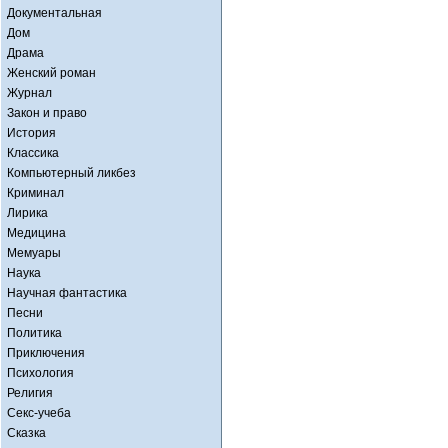
Документальная
Дом
Драма
Женский роман
Журнал
Закон и право
История
Классика
Компьютерный ликбез
Криминал
Лирика
Медицина
Мемуары
Наука
Научная фантастика
Песни
Политика
Приключения
Психология
Религия
Секс-учеба
Сказка