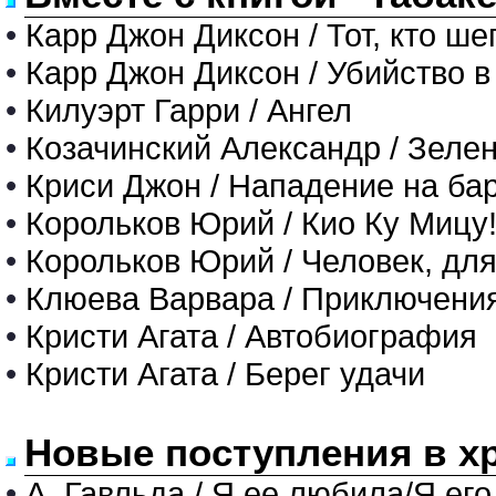
•
Карр Джон Диксон / Тот, кто ше
•
Карр Джон Диксон / Убийство в
•
Килуэрт Гарри / Ангел
•
Козачинский Александр / Зеле
•
Криси Джон / Нападение на ба
•
Корольков Юрий / Кио Ку Мицу
•
Корольков Юрий / Человек, для
•
Клюева Варвара / Приключения
•
Кристи Агата / Автобиография
•
Кристи Агата / Берег удачи
Новые поступления в х
•
А. Гавльда / Я ее любила/Я его