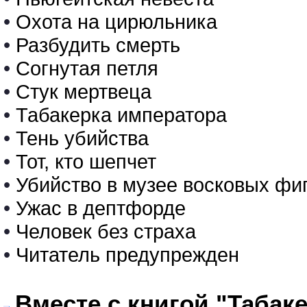
•
Охота на цирюльника
•
Разбудить смерть
•
Согнутая петля
•
Стук мертвеца
•
Табакерка императора
•
Тень убийства
•
Тот, кто шепчет
•
Убийство в музее восковых фи
•
Ужас в дептфорде
•
Человек без страха
•
Читатель предупрежден
Вместе с книгой "Табак