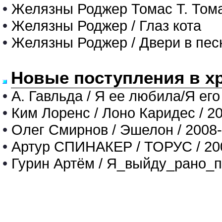
•
Желязны Роджер Томас Т. Том
•
Желязны Роджер / Глаз кота
•
Желязны Роджер / Двери в пес
Новые поступления в х
•
А. Гавльда / Я ее любила/Я его
•
Ким Лоренс / Лоно Каридес / 2
•
Олег Смирнов / Эшелон / 2008
•
Артур СПИНАКЕР / ТОРУС / 20
•
Гурин Артём / Я_выйду_рано_п