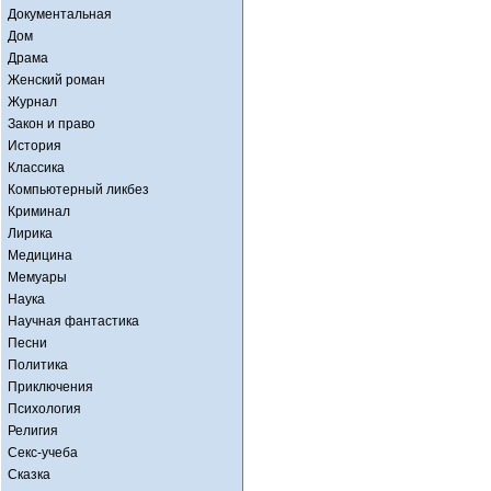
Документальная
Дом
Драма
Женский роман
Журнал
Закон и право
История
Классика
Компьютерный ликбез
Криминал
Лирика
Медицина
Мемуары
Наука
Научная фантастика
Песни
Политика
Приключения
Психология
Религия
Секс-учеба
Сказка