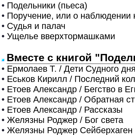
•
Подельники (пьеса)
•
Поручение, или о наблюдении
•
Судья и палач
•
Ущелье вверхтормашками
Вместе с книгой "Подел
•
Ермолаев Т. / Дети Судного дн
•
Еськов Кирилл / Последний ко
•
Етоев Александр / Бегство в Ег
•
Етоев Александр / Обратная с
•
Етоев Александр / Рассказы
•
Желязны Роджер / Бог света
•
Желязны Роджер Сейберхаген 