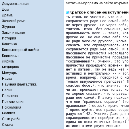
Читать книгу прямо на сайте открыв в
Документальная
Дом
Краткое описание/вступлени
Драма
ть столь же уместно, что она

Женский роман
сохраняется ради нее самой. Ибо
не через другое, но через себя,
Журнал
Учитель. Итак, без сомнения, мо
Закон и право
правильность воли -- такая, кот
другое ее, но она сама себя сох
История
не ради чего-то другого, кроме 
Классика
сказать, что справедливость ест
сохраняется ради нее самой. И т
Компьютерный ликбез
пассивного причастия настоящего
Криминал
пассивное же причастие прошедше
Лирика
"сохраненный"). Ученик. Это упо
причастия прошедшего времени вм
Медицина
нет в латыни. Так же ведь нет и
Мемуары
активных и нейтральных -- и тог
время, например, говорится о ко
Наука
только вынужденное преподает" (
Научная фантастика
coactus docet), что значит, что
читал, преподает лишь тогда, ко
Песни
мы хорошо сказали, что справедл
Политика
ради нее самой. К этому подходи
Приключения
что они "правильны сердцем" (re
правильным (rectus), кроме имею
Психология
"торжествуйте, все правые сердц
Религия
радуются" 42. Ученик. Даже для 
справедливости: перейдем же к д
Секс-учеба
едина во всех истинных (вещах) 
Сказка
истине: этими двумя именами -- 