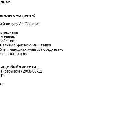
ельм:
татели смотрели:
 йоги гуру Ар Сантэма
ир ведизма
 человека
вой этике
хематизм образного мышления
абле и народная культура средневеко
ного настоящего
лище библиотеки:
а (отрывок) / 2008-01-12
-11
10