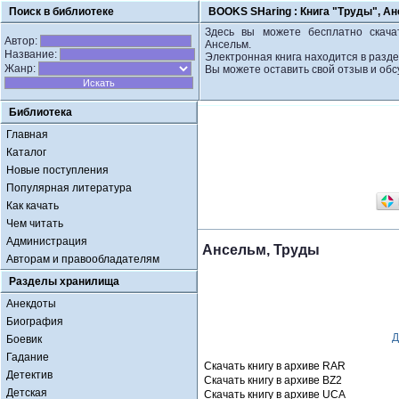
Поиск в библиотеке
BOOKS SHaring :
Книга "Труды", А
Здесь вы можете бесплатно скачат
Автор:
Ансельм.
Название:
Электронная книга находится в разд
Жанр:
Вы можете оставить свой отзыв и обс
Библиотека
Главная
Каталог
Новые поступления
Популярная литература
Как качать
Чем читать
Администрация
Ансельм, Труды
Авторам и правообладателям
Разделы хранилища
Анекдоты
Биография
Д
Боевик
Гадание
Скачать книгу в архиве RAR
Детектив
Скачать книгу в архиве BZ2
Детская
Скачать книгу в архиве UCA