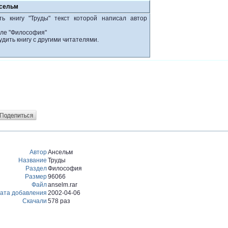
нсельм
ь книгу "Труды" текст которой написал автор
еле "Философия"
удить книгу с другими читателями.
Автор
Ансельм
Название
Труды
Раздел
Философия
Размер
96066
Файл
anselm.rar
ата добавления
2002-04-06
Скачали
578 раз