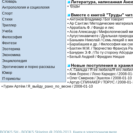
Словарь
Литература, написанная Анс
•
Труды
Антропология и социология
Спорт
Вместе с книгой "Труды" чи
Стихи
•
Антонов Владимир / Бог говорит
•
Ар Сантэм / Методические материалы
Триллер
•
Аррабаль Ф. / Фандо и лис
Учеба
•
Асов Александр / Мифологический м
•
Аугустинавичюте / Дуальная природа
Философия
•
Баныкин Николай / Семь лекций о жи
Фентези
•
Барабашев и др. / Философия как с
•
Бахтин М.М. / Творчество Франсуа Р
Эзотерика
•
Бачурин Э.Ф. / По ту сторону Абсурд
Экономика
•
Белый Андрей / Фридрих Ницше
Энциклопедия
Новые поступления в храни
Эротические и порно рассказы
•
А. Гавльда / Я ее любила/Я его любил
Юмор
•
Ким Лоренс / Лоно Каридес / 2008-01
•
Олег Смирнов / Эшелон / 2008-01-10
IT-приколы
•
Артур СПИНАКЕР / ТОРУС / 2008-01-
•
Гурин Артём / Я_выйду_рано_по_весне / 2008-01-10
BOOKS.SH - BOOKS SHaring @ 2009-2013, Книги в электронном виде.