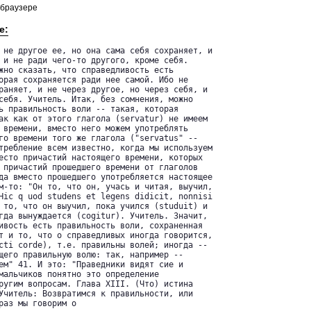
 браузере
е:
 не другое ее, но она сама себя сохраняет, и

 и не ради чего-то другого, кроме себя.

жно сказать, что справедливость есть

орая сохраняется ради нее самой. Ибо не

раняет, и не через другое, но через себя, и

себя. Учитель. Итак, без сомнения, можно

ь правильность воли -- такая, которая

ак как от этого глагола (servatur) не имеем

 времени, вместо него можем употреблять

го времени того же глагола ("servatus" --

требление всем известно, когда мы используем

есто причастий настоящего времени, которых

 причастий прошедшего времени от глаголов

да вместо прошедшего употребляется настоящее

м-то: "Он то, что он, учась и читая, выучил,

Hic q uod studens et legens didicit, nonnisi

 то, что он выучил, пока учился (studuit) и

гда вынуждается (cogitur). Учитель. Значит,

ивость есть правильность воли, сохраненная

т и то, что о справедливых иногда говорится,

cti corde), т.е. правильны волей; иногда --

щего правильную волю: так, например --

ем" 41. И это: "Праведники видят сие и

мальчиков понятно это определение

ругим вопросам. Глава XIII. (Что) истина

Учитель: Возвратимся к правильности, или

раз мы говорим о 