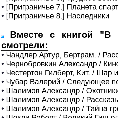
•
[Приграничье 7.] Планета спар
•
[Приграничье 8.] Наследники
Вместе с книгой "В 
смотрели:
•
Чандлер Артур, Бертрам. / Рас
•
Чернобровкин Александр / Кин
•
Честертон Гилберт, Кит. / Шар и
•
Чубар Валерий / Следующее п
•
Шалимов Александр / Охотник
•
Шалимов Александр / Рассказ
•
Шалимов Александр / Тайна г
•
Шекли Роберт / Великий Гиньо