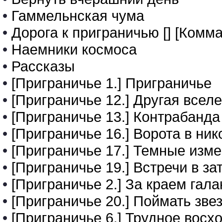
•
Гаммельнская чума
•
Дорога к приграничью [] [Комма
•
Наемники космоса
•
Рассказы
•
[Приграничье 1.] Приграничье
•
[Приграничье 12.] Другая всел
•
[Приграничье 13.] Контрабанда
•
[Приграничье 16.] Ворота в ник
•
[Приграничье 17.] Темные изм
•
[Приграничье 19.] Встречи в з
•
[Приграничье 2.] За краем гала
•
[Приграничье 20.] Поймать зве
•
[Приграничье 6.] Трудное восх