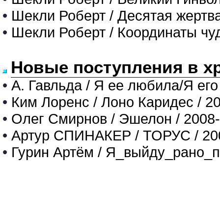
•
Шекли Роберт / Десятая жертв
•
Шекли Роберт / Координаты чу
Новые поступления в х
•
А. Гавльда / Я ее любила/Я его
•
Ким Лоренс / Лоно Каридес / 2
•
Олег Смирнов / Эшелон / 2008
•
Артур СПИНАКЕР / ТОРУС / 20
•
Гурин Артём / Я_выйду_рано_п