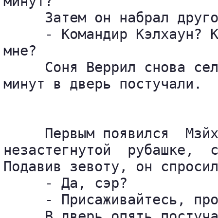
минут?

     Затем он набрал друго
     - Командир Кэлхаун? К
мне?

     Соня Веррил снова сел
минут в дверь постучали.

     Первым появился  Мзйх
незастегнутой  рубашке,  с
Подавив зевоту, он спросил
     - Да, сэр?

     - Присаживайтесь, про
     В дверь опять постуча