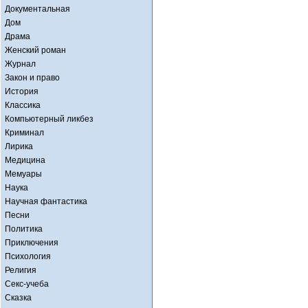
Документальная
Дом
Драма
Женский роман
Журнал
Закон и право
История
Классика
Компьютерный ликбез
Криминал
Лирика
Медицина
Мемуары
Наука
Научная фантастика
Песни
Политика
Приключения
Психология
Религия
Секс-учеба
Сказка