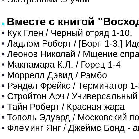
Вместе с книгой "Восхо
•
Кук Глен / Черный отряд 1-10.
•
Ладлэм Роберт / [Борн 1-3.] 
•
Леонов Николай / Мщение спр
•
Макнамара К.Л. / Горец 1-4
•
Моррелл Дэвид / Рэмбо
•
Рэндел Фрейкс / Терминатор 1-
•
Стройтон Арч / Универсальный
•
Тайн Роберт / Красная жара
•
Тополь Эдуард / Московский п
•
Флеминг Янг / Джеймс Бонд - аге