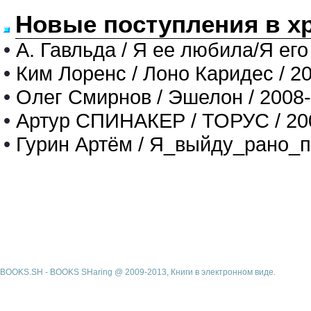
Новые поступления в х
•
А. Гавльда / Я ее любила/Я его
•
Ким Лоренс / Лоно Каридес / 2
•
Олег Смирнов / Эшелон / 2008
•
Артур СПИНАКЕР / ТОРУС / 20
•
Гурин Артём / Я_выйду_рано_п
BOOKS.SH - BOOKS SHaring @ 2009-2013, Книги в электронном виде.