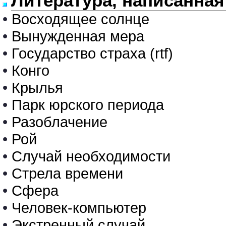
Литература, написанная
•
Восходящее солнце
•
Вынужденная мера
•
Государство страха (rtf)
•
Конго
•
Крылья
•
Парк юрского периода
•
Разоблачение
•
Рой
•
Случай необходимости
•
Стрела времени
•
Сфера
•
Человек-компьютер
•
Экстренный случай