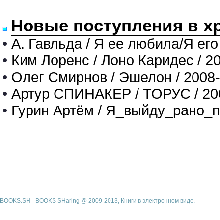
Новые поступления в х
•
А. Гавльда / Я ее любила/Я его
•
Ким Лоренс / Лоно Каридес / 2
•
Олег Смирнов / Эшелон / 2008
•
Артур СПИНАКЕР / ТОРУС / 20
•
Гурин Артём / Я_выйду_рано_п
BOOKS.SH - BOOKS SHaring @ 2009-2013, Книги в электронном виде.