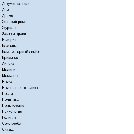
Документальная
Дом
Драма
Женский роман
Журнал
Закон и право
История
Классика
Компьютерный ликбез
Криминал
Лирика
Медицина
Мемуары
Наука
Научная фантастика
Песни
Политика
Приключения
Психология
Религия
Секс-учеба
Сказка