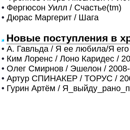
•
Фергюсон Уилл / Счастье(tm)
•
Дюрас Маргерит / Шага
Новые поступления в х
•
А. Гавльда / Я ее любила/Я его
•
Ким Лоренс / Лоно Каридес / 2
•
Олег Смирнов / Эшелон / 2008
•
Артур СПИНАКЕР / ТОРУС / 20
•
Гурин Артём / Я_выйду_рано_п