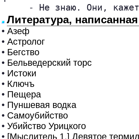
     - Не знаю. Они, каже
Литература, написанная
•
Азеф
•
Астролог
•
Бегство
•
Бельведерский торс
•
Истоки
•
Ключъ
•
Пещера
•
Пуншевая водка
•
Самоубийство
•
Убийство Урицкого
•
[Мыслитель 1.] Девятое терми