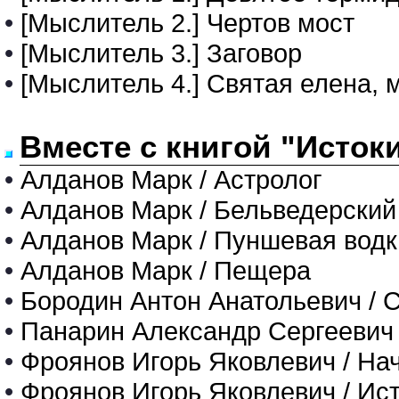
•
[Мыслитель 2.] Чертов мост
•
[Мыслитель 3.] Заговор
•
[Мыслитель 4.] Святая елена, 
Вместе с книгой "Исток
•
Алданов Марк / Астролог
•
Алданов Марк / Бельведерский
•
Алданов Марк / Пуншевая водк
•
Алданов Марк / Пещера
•
Бородин Антон Анатольевич / С
•
Панарин Александр Сергеевич 
•
Фроянов Игорь Яковлевич / На
•
Фроянов Игорь Яковлевич / Ис