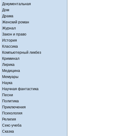
Документальная
Дом
Драма
Женский роман
Журнал
Закон и право
История
Классика
Компьютерный ликбез
Криминал
Лирика
Медицина
Мемуары
Наука
Научная фантастика
Песни
Политика
Приключения
Психология
Религия
Секс-учеба
Сказка