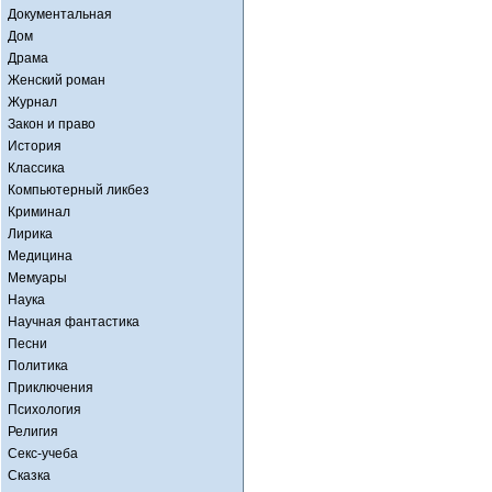
Документальная
Дом
Драма
Женский роман
Журнал
Закон и право
История
Классика
Компьютерный ликбез
Криминал
Лирика
Медицина
Мемуары
Наука
Научная фантастика
Песни
Политика
Приключения
Психология
Религия
Секс-учеба
Сказка