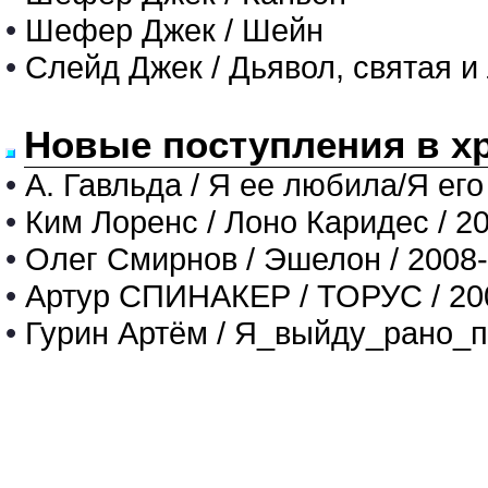
•
Шефер Джек / Шейн
•
Слейд Джек / Дьявол, святая и
Новые поступления в х
•
А. Гавльда / Я ее любила/Я его
•
Ким Лоренс / Лоно Каридес / 2
•
Олег Смирнов / Эшелон / 2008
•
Артур СПИНАКЕР / ТОРУС / 20
•
Гурин Артём / Я_выйду_рано_п