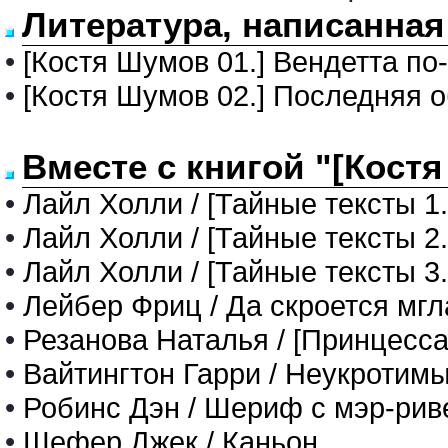
Литература, написанная
•
[Костя Шумов 01.] Вендетта по
•
[Костя Шумов 02.] Последняя 
Вместе с книгой "[Кост
•
Лайл Холли / [Тайные тексты 1
•
Лайл Холли / [Тайные тексты 2
•
Лайл Холли / [Тайные тексты 3.
•
Лейбер Фриц / Да скроется мгл
•
Резанова Наталья / [Принцесса
•
Вайтингтон Гарри / Неукротим
•
Робинс Дэн / Шериф с мэр-рив
•
Шефер Джек / Каньон