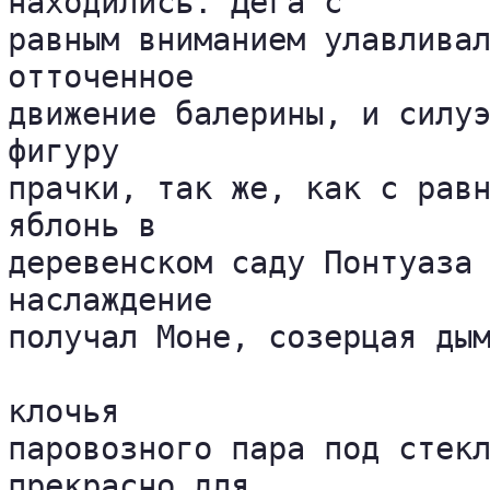
находились. Дега с 

равным вниманием улавливал
отточенное 

движение балерины, и силуэ
фигуру 

прачки, так же, как с равн
яблонь в 

деревенском саду Понтуаза 
наслаждение 

получал Моне, созерцая дым
клочья 

паровозного пара под стекл
прекрасно для 
