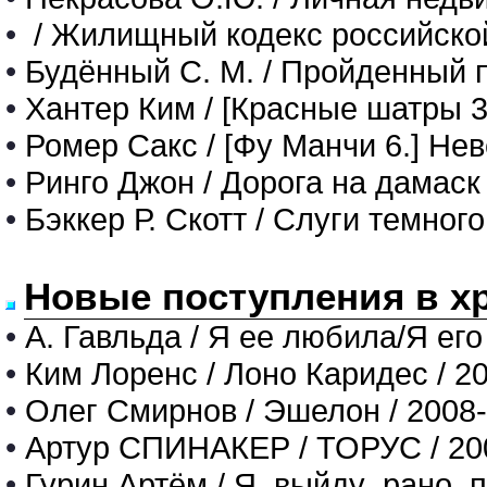
•
/ Жилищный кодекс российской
•
Будённый С. М. / Пройденный п
•
Хантер Ким / [Красные шатры 3
•
Ромер Сакс / [Фу Манчи 6.] Не
•
Ринго Джон / Дорога на дамаск
•
Бэккер Р. Скотт / Слуги темног
Новые поступления в х
•
А. Гавльда / Я ее любила/Я его
•
Ким Лоренс / Лоно Каридес / 2
•
Олег Смирнов / Эшелон / 2008
•
Артур СПИНАКЕР / ТОРУС / 20
•
Гурин Артём / Я_выйду_рано_п