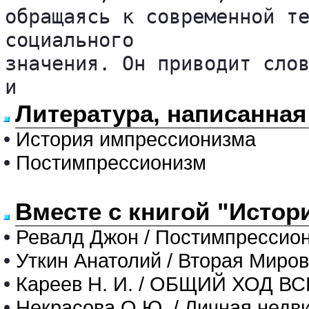
обращаясь к современной те
социального 

значения. Он приводит слов
и
Литература, написанная
•
История импрессионизма
•
Постимпрессионизм
Вместе с книгой "Истор
•
Ревалд Джон / Постимпрессио
•
Уткин Анатолий / Вторая Миров
•
Кареев Н. И. / ОБЩИЙ ХОД В
•
Некрасова О.Ю. / Личная недвиж