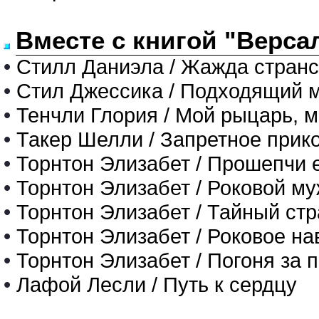
Вместе с книгой "Верса
•
Стилл Даниэла / Жажда странс
•
Стил Джессика / Подходящий 
•
Тенчли Глория / Мой рыцарь, м
•
Такер Шелли / Запретное прик
•
Торнтон Элизабет / Прошепчи е
•
Торнтон Элизабет / Роковой му
•
Торнтон Элизабет / Тайный ст
•
Торнтон Элизабет / Роковое н
•
Торнтон Элизабет / Погоня за 
•
Лафой Лесли / Путь к сердцу