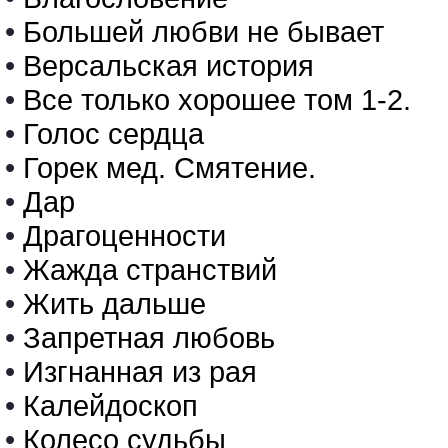
•
Большей любви не бывает
•
Версальская история
•
Все только хорошее том 1-2.
•
Голос сердца
•
Горек мед. Смятение.
•
Дар
•
Драгоценности
•
Жажда странствий
•
Жить дальше
•
Запретная любовь
•
Изгнанная из рая
•
Калейдоскоп
•
Колесо судьбы