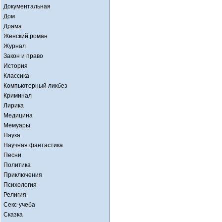
Документальная
Дом
Драма
Женский роман
Журнал
Закон и право
История
Классика
Компьютерный ликбез
Криминал
Лирика
Медицина
Мемуары
Наука
Научная фантастика
Песни
Политика
Приключения
Психология
Религия
Секс-учеба
Сказка