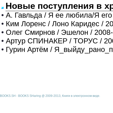
Новые поступления в х
•
А. Гавльда / Я ее любила/Я его
•
Ким Лоренс / Лоно Каридес / 2
•
Олег Смирнов / Эшелон / 2008
•
Артур СПИНАКЕР / ТОРУС / 20
•
Гурин Артём / Я_выйду_рано_п
BOOKS.SH - BOOKS SHaring @ 2009-2013, Книги в электронном виде.