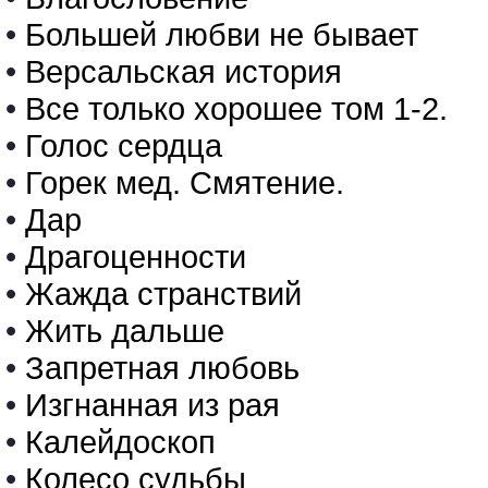
•
Большей любви не бывает
•
Версальская история
•
Все только хорошее том 1-2.
•
Голос сердца
•
Горек мед. Смятение.
•
Дар
•
Драгоценности
•
Жажда странствий
•
Жить дальше
•
Запретная любовь
•
Изгнанная из рая
•
Калейдоскоп
•
Колесо судьбы