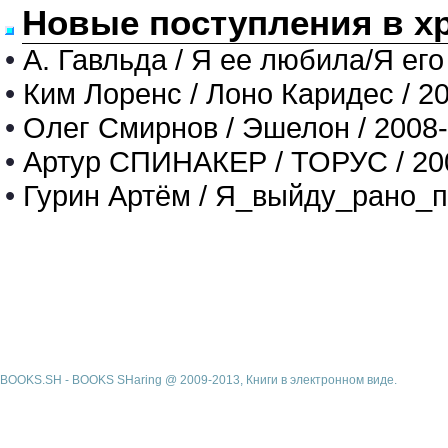
Новые поступления в х
•
А. Гавльда / Я ее любила/Я его
•
Ким Лоренс / Лоно Каридес / 2
•
Олег Смирнов / Эшелон / 2008
•
Артур СПИНАКЕР / ТОРУС / 20
•
Гурин Артём / Я_выйду_рано_п
BOOKS.SH - BOOKS SHaring @ 2009-2013, Книги в электронном виде.