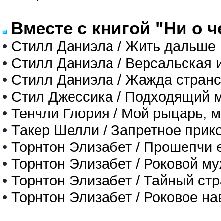
Вместе с книгой "Ни о 
•
Стилл Даниэла / Жить дальше
•
Стилл Даниэла / Версальская 
•
Стилл Даниэла / Жажда странс
•
Стил Джессика / Подходящий 
•
Тенчли Глория / Мой рыцарь, м
•
Такер Шелли / Запретное прик
•
Торнтон Элизабет / Прошепчи е
•
Торнтон Элизабет / Роковой му
•
Торнтон Элизабет / Тайный ст
•
Торнтон Элизабет / Роковое н