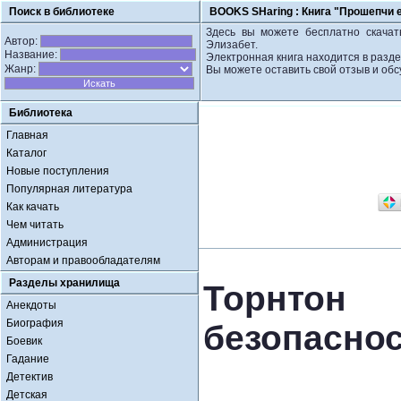
Поиск в библиотеке
BOOKS SHaring :
Книга "Прошепчи е
Здесь вы можете бесплатно скачать
Автор:
Элизабет.
Название:
Электронная книга находится в разд
Жанр:
Вы можете оставить свой отзыв и обс
Библиотека
Главная
Каталог
Новые поступления
Популярная литература
Как качать
Чем читать
Администрация
Авторам и правообладателям
Разделы хранилища
Торнтон 
Анекдоты
Биография
безопаснос
Боевик
Гадание
Детектив
Детская