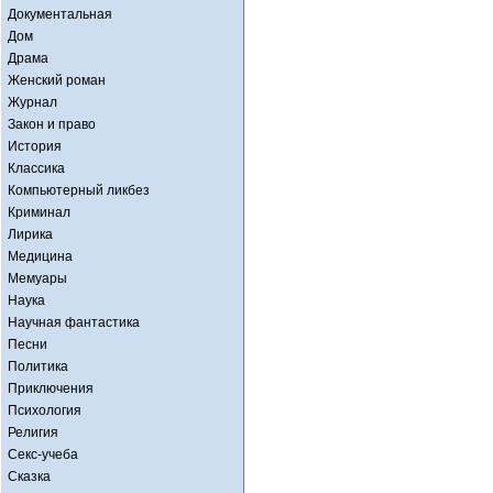
Документальная
Дом
Драма
Женский роман
Журнал
Закон и право
История
Классика
Компьютерный ликбез
Криминал
Лирика
Медицина
Мемуары
Наука
Научная фантастика
Песни
Политика
Приключения
Психология
Религия
Секс-учеба
Сказка