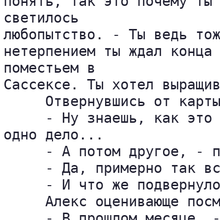
понять, так это почему ты 
светилось 

любопытство. - Ты ведь тож
нетерпением ты ждал конца 
поместьем в 

Сассексе. Ты хотел выращив
     Отвернувшись от карты
     - Ну знаешь, как это 
одно дело...

     - А потом другое, - п
     - Да, примерно так вс
     - И что же подвернуло
     Алекс оценивающе посм
     - В прошлом месяце, -