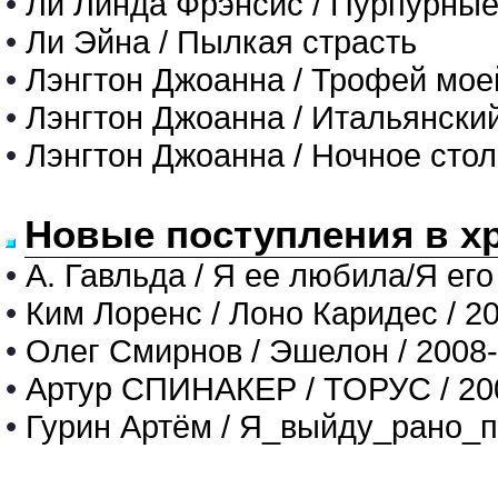
•
Ли Линда Фрэнсис / Пурпурные
•
Ли Эйна / Пылкая страсть
•
Лэнгтон Джоанна / Трофей мо
•
Лэнгтон Джоанна / Итальянски
•
Лэнгтон Джоанна / Ночное сто
Новые поступления в х
•
А. Гавльда / Я ее любила/Я его
•
Ким Лоренс / Лоно Каридес / 2
•
Олег Смирнов / Эшелон / 2008
•
Артур СПИНАКЕР / ТОРУС / 20
•
Гурин Артём / Я_выйду_рано_п