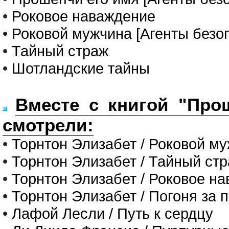
•
Роковое наваждение
•
Роковой мужчина [Агенты безоп
•
Тайный страж
•
Шотландские тайны
Вместе с книгой "Прош
смотрели:
•
Торнтон Элизабет / Роковой му
•
Торнтон Элизабет / Тайный ст
•
Торнтон Элизабет / Роковое н
•
Торнтон Элизабет / Погоня за 
•
Лафой Лесли / Путь к сердцу