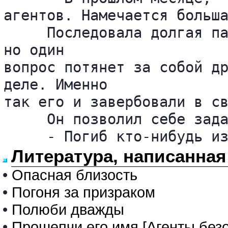
агентов. Намечается больша
     Последовала долгая па
но один 

вопрос потянет за собой др
деле. Именно 

так его и завербовали в св
     Он позволил себе зада
     - Погиб кто-нибудь и
Литература, написанная
•
Опасная близость
•
Погоня за призраком
•
Полюби дважды
•
Прошепчи его имя [Агенты безо