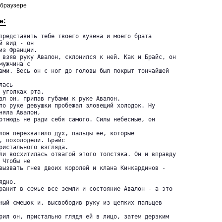
 браузере
е:
 вид - он 

з Франции.

ужчина с 

ами. Весь он с ног до головы был покрыт тончайшей

ась 

 уголках рта.

няла Авалон, 

отнюдь не ради себя самого. Силы небесные, он 

, похолодели. Брайс 

ристального взгляда.

Чтобы не 

вызвать гнев двоих королей и клана Кинкардинов -

дно.
