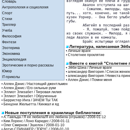
взглядом окинул ее плечи и грудь
Словарь
   	Авалон отступила на шаг.

Антропология и социология
   	- Сожалею, милорды, однако мне надо идти. Сегодня я проделала долгий 

Спорт
путь... хотя, конечно, не такой
кузен Уорнер. - Она бегло улыбн
Стихи
губы.

Триллер
   	Абигейл в последний раз дернула струну и встала.

   	- Я, пожалуй, тоже пойду отдохнуть, - объявила она, отдав инструмент одной 

Учеба
из своих служанок. - Милорд, я п
Философия
леди Авалон в ее комнаты.

   	Брайс испытующе огляд
Фентези
Литература, написанная Эйб
Эзотерика
•
Личные враги
Экономика
•
Столетнее проклятие
Энциклопедия
Вместе с книгой "Столетнее 
Эротические и порно рассказы
•
Эйби Шэна / Личные враги
Юмор
•
александер Виктория / Список жених
•
александер Виктория / Невеста прин
IT-приколы
•
Аллен Дэнис / Помни меня
•
Аллен Дэнис / Настоящий джентльмен
•
Аллен Дэнис / Его сильные руки
•
Эллиот Элизабет / Тигровая лилия
•
Эллиот Элизабет / Обрученные
•
Берристер Инга / ЗАЧЕМ ТЫ ТАК
•
Бенцони Жюльетта / Кинжал и яд
Новые поступления в хранилище библиотеки:
•
А. Гавльда / Я ее любила/Я его любила (отрывок) / 2008-01-12
•
Ким Лоренс / Лоно Каридес / 2008-01-11
•
Олег Смирнов / Эшелон / 2008-01-10
•
Артур СПИНАКЕР / ТОРУС / 2008-01-10