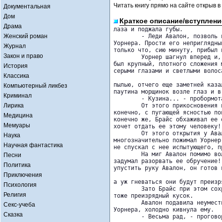
Читать книгу прямо на сайте открыв в
Документальная
Дом
Краткое описание/вступлени
Драма
лаза и поджала губы.

Женский роман
   	- Леди Авалон, позволь представить тебе твоего кузена и моего брата 

Уорнера. Прости его неприглядный
Журнал
только что, сию минуту, прибыл и
Закон и право
   	Уорнер шагнул вперед и, взяв руку Авалон, склонился к ней. Как и Брайс, он 

был крупный, плотного сложения м
История
серыми глазами и светлыми волос
Классика
пылью, отчего еще заметней казал
Компьютерный ликбез
паутина морщинок возле глаз и в
Криминал
   	- Кузина... - пробормотал он, припав губами к руке Авалон.

Лирика
   	От этого прикосновения по руке девушки пробежал зловещий холодок. Ну 

конечно, с пугающей ясностью по
Медицина
конечно же, Брайс обхаживал ее 
Мемуары
хочет отдать ее этому человеку!

   	От этого открытия у Авалон перехватило дух, пальцы ее, которые 

Наука
многозначительно пожимал Уорнер
Научная фантастика
не спускал с нее испытующего, п
   	На миг Авалон помимо воли восхитилась отвагой этого толстяка. Он и вправду 

Песни
задумал разорвать ее обручение! 
Политика
упустить руку Авалон, он готов 
Приключения
а уж гневаться они будут преизря
Психология
   	Зато Брайс при этом сохранит в семье все земли и состояние Авалон - а это 

Религия
тоже преизрядный кусок.

   	Авалон подавила неуместный смешок и, высвободив руку из цепких пальцев 

Секс-учеба
Уорнера, холодно кивнула ему.

Сказка
   	- Весьма рад, - проговорил он, пристально глядя ей в лицо, затем дерзким 
