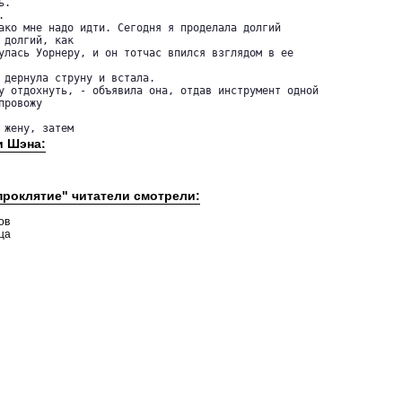
.

 долгий, как 

улась Уорнеру, и он тотчас впился взглядом в ее 

ровожу 

ел жену, затем 
и Шэна:
проклятие" читатели смотрели:
ов
ца