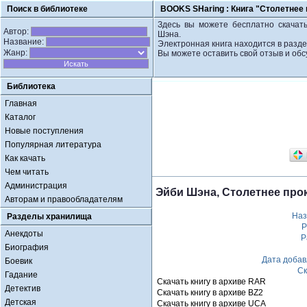
Поиск в библиотеке
BOOKS SHaring :
Книга "Столетнее
Здесь вы можете бесплатно скачать
Автор:
Шэна.
Название:
Электронная книга находится в разд
Жанр:
Вы можете оставить свой отзыв и обс
Библиотека
Главная
Каталог
Новые поступления
Популярная литература
Как качать
Чем читать
Администрация
Эйби Шэна, Столетнее про
Авторам и правообладателям
Наз
Разделы хранилища
Р
Анекдоты
Р
Биография
Дата доба
Боевик
Ск
Гадание
Скачать книгу в архиве RAR
Детектив
Скачать книгу в архиве BZ2
Детская
Скачать книгу в архиве UCA