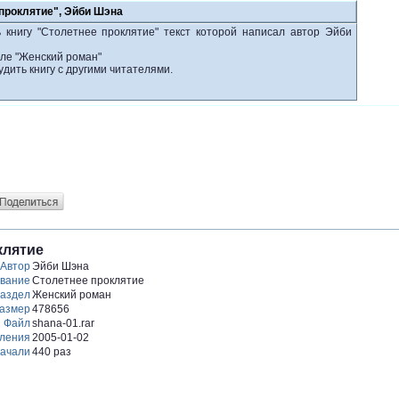
 проклятие", Эйби Шэна
 книгу "Столетнее проклятие" текст которой написал автор Эйби
еле "Женский роман"
удить книгу с другими читателями.
клятие
Автор
Эйби Шэна
вание
Столетнее проклятие
аздел
Женский роман
азмер
478656
Файл
shana-01.rar
вления
2005-01-02
ачали
440 раз